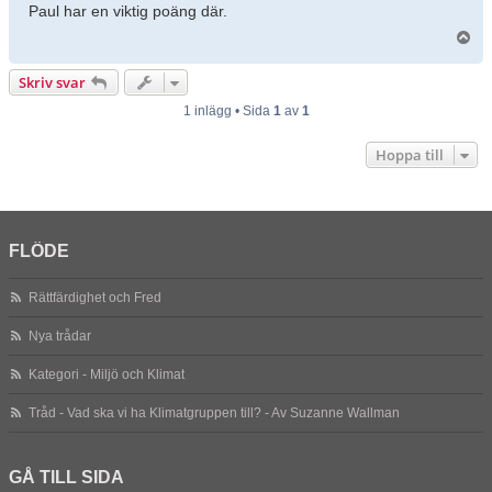
Paul har en viktig poäng där.
U
p
p
Skriv svar
1 inlägg • Sida
1
av
1
Hoppa till
FLÖDE
Rättfärdighet och Fred
Nya trådar
Kategori - Miljö och Klimat
Tråd - Vad ska vi ha Klimatgruppen till? - Av Suzanne Wallman
GÅ TILL SIDA