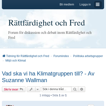
Bli medlem
Logga in
Rättfärdighet och Fred
Forum för diskussion och debatt inom Rättfärdighet och
Fred
Tidning för Rättfärdighet och Fred
Forumindex
Politiska arbetsgrupper
Miljö och Klimat
Vad ska vi ha Klimatgruppen till? - Av
Suzanne Wallman
Sök
Avancerad sök
Skriv svar
1 inlägg • Sida
1
av
1