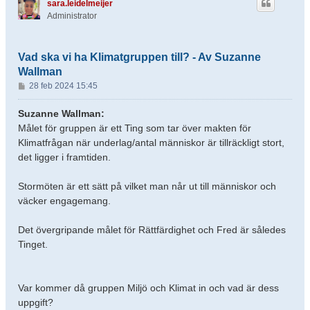
sara.leidelmeijer
Administrator
Vad ska vi ha Klimatgruppen till? - Av Suzanne
Wallman
I
28 feb 2024 15:45
n
l
Suzanne Wallman:
ä
Målet för gruppen är ett Ting som tar över makten för
g
Klimatfrågan när underlag/antal människor är tillräckligt stort,
g
det ligger i framtiden.
Stormöten är ett sätt på vilket man når ut till människor och
väcker engagemang.
Det övergripande målet för Rättfärdighet och Fred är således
Tinget.
Var kommer då gruppen Miljö och Klimat in och vad är dess
uppgift?