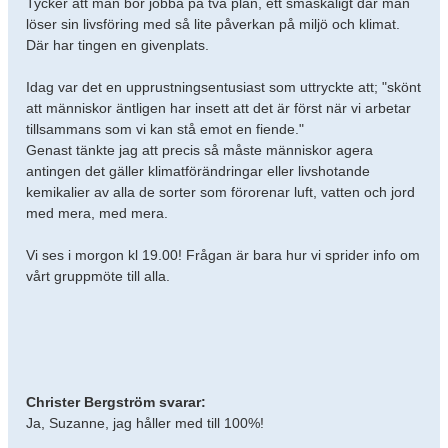
Tycker att man bör jobba på två plan, ett småskaligt där man
löser sin livsföring med så lite påverkan på miljö och klimat.
Där har tingen en givenplats.
Idag var det en upprustningsentusiast som uttryckte att; "skönt
att människor äntligen har insett att det är först när vi arbetar
tillsammans som vi kan stå emot en fiende."
Genast tänkte jag att precis så måste människor agera
antingen det gäller klimatförändringar eller livshotande
kemikalier av alla de sorter som förorenar luft, vatten och jord
med mera, med mera.
Vi ses i morgon kl 19.00! Frågan är bara hur vi sprider info om
vårt gruppmöte till alla.
Christer Bergström svarar:
Ja, Suzanne, jag håller med till 100%!