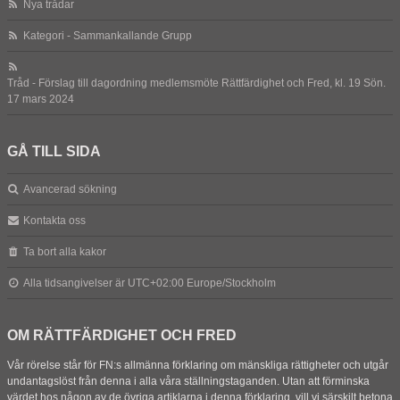
Nya trådar
Kategori - Sammankallande Grupp
Tråd - Förslag till dagordning medlemsmöte Rättfärdighet och Fred, kl. 19 Sön.
17 mars 2024
GÅ TILL SIDA
Avancerad sökning
Kontakta oss
Ta bort alla kakor
Alla tidsangivelser är UTC+02:00 Europe/Stockholm
OM RÄTTFÄRDIGHET OCH FRED
Vår rörelse står för FN:s allmänna förklaring om mänskliga rättigheter och utgår
undantagslöst från denna i alla våra ställningstaganden. Utan att förminska
värdet hos någon av de övriga artiklarna i denna förklaring, vill vi särskilt betona