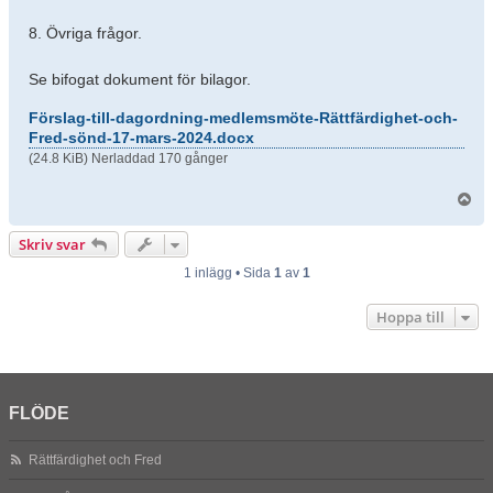
8. Övriga frågor.
Se bifogat dokument för bilagor.
Förslag-till-dagordning-medlemsmöte-Rättfärdighet-och-
Fred-sönd-17-mars-2024.docx
(24.8 KiB) Nerladdad 170 gånger
U
p
p
Skriv svar
1 inlägg • Sida
1
av
1
Hoppa till
FLÖDE
Rättfärdighet och Fred