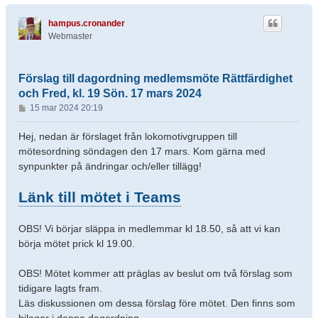
hampus.cronander
Webmaster
Förslag till dagordning medlemsmöte Rättfärdighet
och Fred, kl. 19 Sön. 17 mars 2024
I
15 mar 2024 20:19
n
l
Hej, nedan är förslaget från lokomotivgruppen till
ä
mötesordning söndagen den 17 mars. Kom gärna med
g
synpunkter på ändringar och/eller tillägg!
g
Länk till mötet i Teams
OBS! Vi börjar släppa in medlemmar kl 18.50, så att vi kan
börja mötet prick kl 19.00.
OBS! Mötet kommer att präglas av beslut om två förslag som
tidigare lagts fram.
Läs diskussionen om dessa förslag före mötet. Den finns som