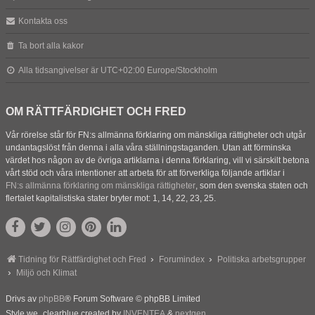
Kontakta oss
Ta bort alla kakor
Alla tidsangivelser är UTC+02:00 Europe/Stockholm
OM RÄTTFÄRDIGHET OCH FRED
Vår rörelse står för FN:s allmänna förklaring om mänskliga rättigheter och utgår
undantagslöst från denna i alla våra ställningstaganden. Utan att förminska
värdet hos någon av de övriga artiklarna i denna förklaring, vill vi särskilt betona
vårt stöd och våra intentioner att arbeta för att förverkliga följande artiklar i
FN:s allmänna förklaring om mänskliga rättigheter
, som den svenska staten och
flertalet kapitalistiska stater bryter mot: 1, 14, 22, 23, 25.
Tidning för Rättfärdighet och Fred
Forumindex
Politiska arbetsgrupper
Miljö och Klimat
Drivs av
phpBB
® Forum Software © phpBB Limited
Style we_clearblue created by
INVENTEA
&
nextgen