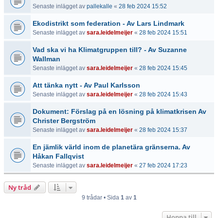
Senaste inlägget av
pallekalle
«
28 feb 2024 15:52
Ekodistrikt som federation - Av Lars Lindmark
Senaste inlägget av
sara.leidelmeijer
«
28 feb 2024 15:51
Vad ska vi ha Klimatgruppen till? - Av Suzanne
Wallman
Senaste inlägget av
sara.leidelmeijer
«
28 feb 2024 15:45
Att tänka nytt - Av Paul Karlsson
Senaste inlägget av
sara.leidelmeijer
«
28 feb 2024 15:43
Dokument: Förslag på en lösning på klimatkrisen Av
Christer Bergström
Senaste inlägget av
sara.leidelmeijer
«
28 feb 2024 15:37
En jämlik värld inom de planetära gränserna. Av
Håkan Fallqvist
Senaste inlägget av
sara.leidelmeijer
«
27 feb 2024 17:23
Ny tråd
9 trådar • Sida
1
av
1
Hoppa till