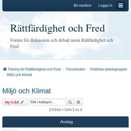
Bli medlem
Logga in
Rättfärdighet och Fred
Forum för diskussion och debatt inom Rättfärdighet och
Fred
Tidning för Rättfärdighet och Fred
Forumindex
Politiska arbetsgrupper
Miljö och Klimat
Miljö och Klimat
Sök
Avancerad sökning
Ny tråd
9 trådar • Sida
1
av
1
Anslag