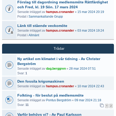
Förslag till dagordning medlemsmöte Rättfärdighet
och Fred, kl. 19 Sön. 17 mars 2024
Senaste inlägget av
hampus.cronander
«
15 mar 2024 20:19
Postat i
Sammankallande Grupp
Länk till stående veckomöte
Senaste inlägget av
hampus.cronander
«
03 mar 2024 19:24
Postat i
Allmänt
Trådar
Ny artikel om klimatet i vår tidning - Av Christer
Bergström
Senaste inlägget av
dag.berggren
«
28 mar 2024 07:51
Svar:
1
Den fossila krigsmaskinen
Senaste inlägget av
hampus.cronander
«
10 mar 2024 22:43
Folkting - för beslut på medlemsmöte
Senaste inlägget av
Pontus Bergström
«
09 mar 2024 21:18
Svar:
11
1
2
Varför behövs vi? - Av Paul Karlsson