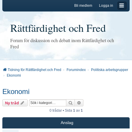
Bli medlem
Logga in
Rättfärdighet och Fred
Forum för diskussion och debatt inom Rättfärdighet och
Fred
Tidning för Rättfärdighet och Fred
Forumindex
Politiska arbetsgrupper
Ekonomi
Ekonomi
Sök
Avancerad sökning
Ny tråd
0 trådar • Sida
1
av
1
Anslag