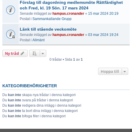
Förslag till dagordning medlemsmöte Rättfärdighet
och Fred, kl. 19 Sön. 17 mars 2024
Senaste inlägget av
hampus.cronander
«
15 mar 2024 20:19
Postat i
Sammankallande Grupp
Länk till stående veckomöte
Senaste inlägget av
hampus.cronander
«
03 mar 2024 19:24
Postat i
Allmänt
Ny tråd
0 trådar • Sida
1
av
1
Hoppa till
KATEGORIBEHÖRIGHETER
Du
kan inte
skapa nya trådar i denna kategori
Du
kan inte
svara på trådar i denna kategori
Du
kan inte
redigera dina inlägg i denna kategori
Du
kan inte
ta bort dina inlägg i denna kategori
Du
kan inte
bifoga filer i denna kategori