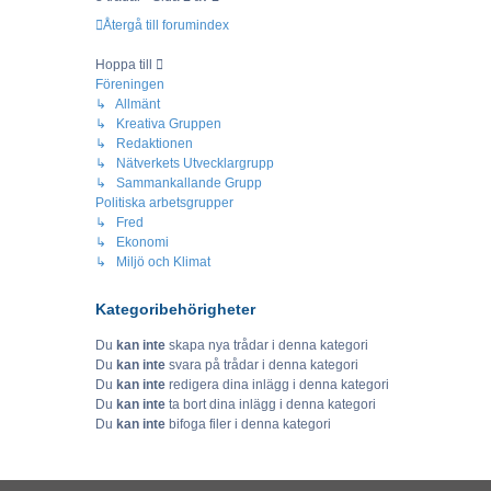
Återgå till forumindex
Hoppa till
Föreningen
↳ Allmänt
↳ Kreativa Gruppen
↳ Redaktionen
↳ Nätverkets Utvecklargrupp
↳ Sammankallande Grupp
Politiska arbetsgrupper
↳ Fred
↳ Ekonomi
↳ Miljö och Klimat
Kategoribehörigheter
Du
kan inte
skapa nya trådar i denna kategori
Du
kan inte
svara på trådar i denna kategori
Du
kan inte
redigera dina inlägg i denna kategori
Du
kan inte
ta bort dina inlägg i denna kategori
Du
kan inte
bifoga filer i denna kategori