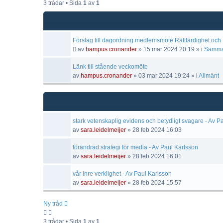
3 trådar • Sida
1
av
1
Förslag till dagordning medlemsmöte Rättfärdighet och 
av
hampus.cronander
»
15 mar 2024 20:19
» i
Samma
Länk till stående veckomöte
av
hampus.cronander
»
03 mar 2024 19:24
» i
Allmänt
stark vetenskaplig evidens och betydligt svagare - Av P
av
sara.leidelmeijer
»
28 feb 2024 16:03
förändrad strategi för media - Av Paul Karlsson
av
sara.leidelmeijer
»
28 feb 2024 16:01
vår inre verklighet - Av Paul Karlsson
av
sara.leidelmeijer
»
28 feb 2024 15:57
Ny tråd
3 trådar • Sida
1
av
1