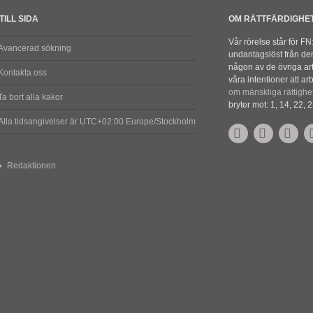
TILL SIDA
OM RÄTTFÄRDIGHE
Vår rörelse står för F
Avancerad sökning
undantagslöst från den
någon av de övriga arti
Kontakta oss
våra intentioner att arb
om mänskliga rättighe
Ta bort alla kakor
bryter mot: 1, 14, 22, 2
Alla tidsangivelser är UTC+02:00 Europe/Stockholm
Redaktionen