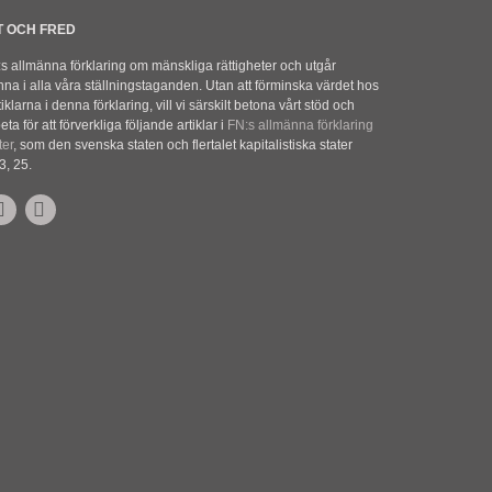
T OCH FRED
N:s allmänna förklaring om mänskliga rättigheter och utgår
na i alla våra ställningstaganden. Utan att förminska värdet hos
klarna i denna förklaring, vill vi särskilt betona vårt stöd och
eta för att förverkliga följande artiklar i
FN:s allmänna förklaring
ter
, som den svenska staten och flertalet kapitalistiska stater
3, 25.