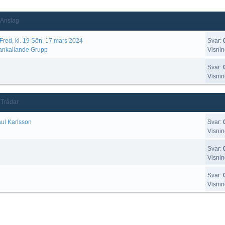
Anslag
Fred, kl. 19 Sön. 17 mars 2024
Svar:
nkallande Grupp
Visnin
Svar:
Visnin
Trådar
aul Karlsson
Svar:
Visnin
Svar:
Visnin
Svar:
Visnin