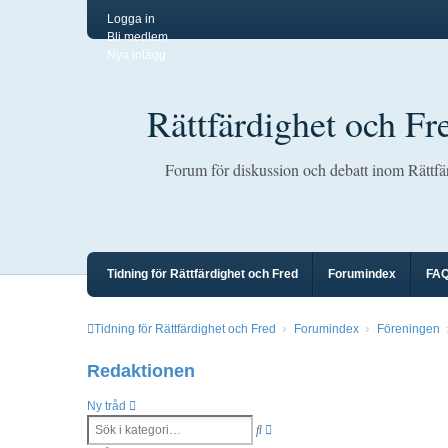
Logga in
Bli medlem
Nya inlägg
Rättfärdighet och Fr
Forum för diskussion och debatt inom Rättfä
Tidning för Rättfärdighet och Fred
Forumindex
FA
Tidning för Rättfärdighet och Fred
Forumindex
Föreningen
Redaktionen
Ny tråd
Avancerad
Sök
sökning