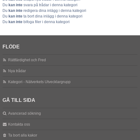
Du
kan inte
svara på trådar i denna kategori
Du
kan inte
redigera dina inlägg i denna kategori
Du
kan inte
ta bort dina inlägg i denna kategori
Du
kan inte
bifoga filer i denna kategori
FLÖDE
Rättfärdighet och Fred
Nya trådar
Kategori - Nätverkets Utvecklargrupp
GÅ TILL SIDA
Avancerad sökning
Kontakta oss
Ta bort alla kakor