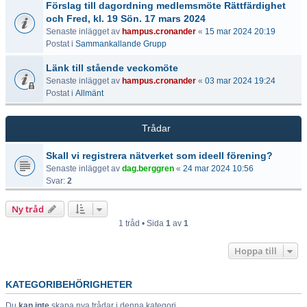
Förslag till dagordning medlemsmöte Rättfärdighet
och Fred, kl. 19 Sön. 17 mars 2024
Senaste inlägget av
hampus.cronander
«
15 mar 2024 20:19
Postat i
Sammankallande Grupp
Länk till stående veckomöte
Senaste inlägget av
hampus.cronander
«
03 mar 2024 19:24
Postat i
Allmänt
Trådar
Skall vi registrera nätverket som ideell förening?
Senaste inlägget av
dag.berggren
«
24 mar 2024 10:56
Svar:
2
Ny tråd
1 tråd • Sida
1
av
1
Hoppa till
KATEGORIBEHÖRIGHETER
Du
kan inte
skapa nya trådar i denna kategori