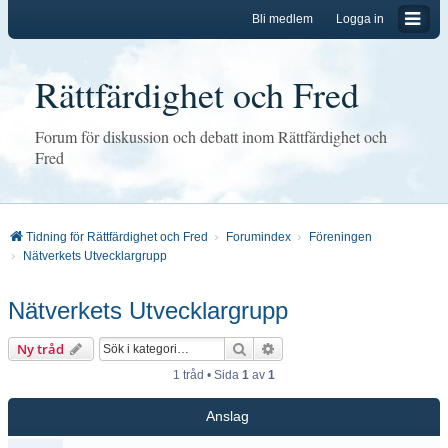
Bli medlem
Logga in
Rättfärdighet och Fred
Forum för diskussion och debatt inom Rättfärdighet och
Fred
Tidning för Rättfärdighet och Fred
Forumindex
Föreningen
Nätverkets Utvecklargrupp
Nätverkets Utvecklargrupp
Sök
Avancerad sökning
Ny tråd
1 tråd • Sida
1
av
1
Anslag