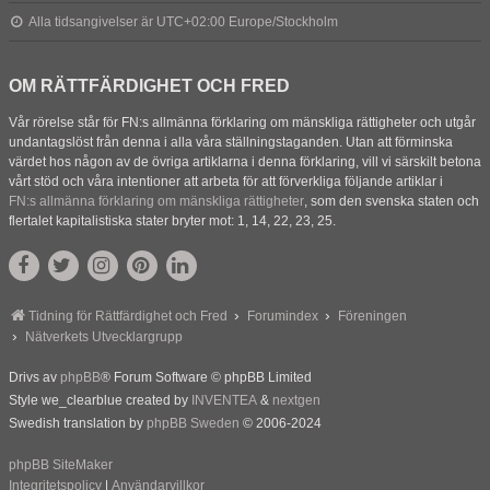
Alla tidsangivelser är UTC+02:00 Europe/Stockholm
OM RÄTTFÄRDIGHET OCH FRED
Vår rörelse står för FN:s allmänna förklaring om mänskliga rättigheter och utgår
undantagslöst från denna i alla våra ställningstaganden. Utan att förminska
värdet hos någon av de övriga artiklarna i denna förklaring, vill vi särskilt betona
vårt stöd och våra intentioner att arbeta för att förverkliga följande artiklar i
FN:s allmänna förklaring om mänskliga rättigheter
, som den svenska staten och
flertalet kapitalistiska stater bryter mot: 1, 14, 22, 23, 25.
Tidning för Rättfärdighet och Fred
Forumindex
Föreningen
Nätverkets Utvecklargrupp
Drivs av
phpBB
® Forum Software © phpBB Limited
Style we_clearblue created by
INVENTEA
&
nextgen
Swedish translation by
phpBB Sweden
© 2006-2024
phpBB SiteMaker
Integritetspolicy
|
Användarvillkor