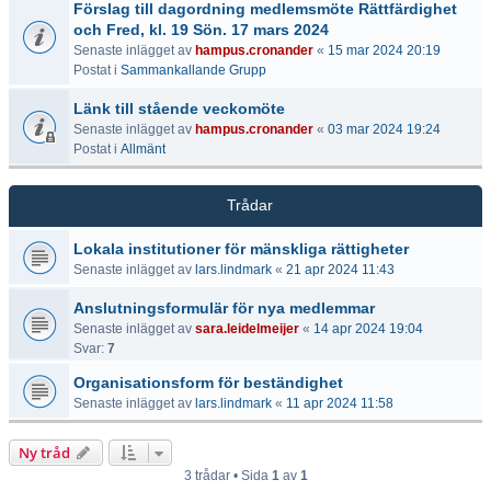
Förslag till dagordning medlemsmöte Rättfärdighet
och Fred, kl. 19 Sön. 17 mars 2024
Senaste inlägget av
hampus.cronander
«
15 mar 2024 20:19
Postat i
Sammankallande Grupp
Länk till stående veckomöte
Senaste inlägget av
hampus.cronander
«
03 mar 2024 19:24
Postat i
Allmänt
Trådar
Lokala institutioner för mänskliga rättigheter
Senaste inlägget av
lars.lindmark
«
21 apr 2024 11:43
Anslutningsformulär för nya medlemmar
Senaste inlägget av
sara.leidelmeijer
«
14 apr 2024 19:04
Svar:
7
Organisationsform för beständighet
Senaste inlägget av
lars.lindmark
«
11 apr 2024 11:58
Ny tråd
3 trådar • Sida
1
av
1