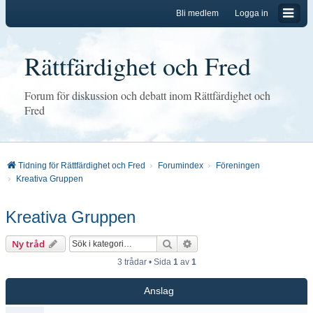
Bli medlem
Logga in
Rättfärdighet och Fred
Forum för diskussion och debatt inom Rättfärdighet och
Fred
Tidning för Rättfärdighet och Fred
Forumindex
Föreningen
Kreativa Gruppen
Kreativa Gruppen
Sök
Avancerad sökning
Ny tråd
3 trådar • Sida
1
av
1
Anslag