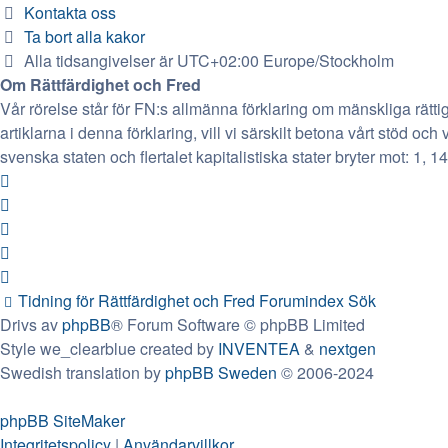
Kontakta oss
Ta bort alla kakor
Alla tidsangivelser är UTC+02:00 Europe/Stockholm
Om Rättfärdighet och Fred
Vår rörelse står för FN:s allmänna förklaring om mänskliga rätt
artiklarna i denna förklaring, vill vi särskilt betona vårt stöd och v
svenska staten och flertalet kapitalistiska stater bryter mot: 1, 14
Tidning för Rättfärdighet och Fred
Forumindex
Sök
Drivs av
phpBB
® Forum Software © phpBB Limited
Style we_clearblue created by
INVENTEA
&
nextgen
Swedish translation by
phpBB Sweden
© 2006-2024
phpBB SiteMaker
Integritetspolicy
|
Användarvillkor