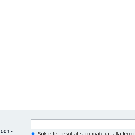
n och
-
Sök efter resultat som matchar alla term