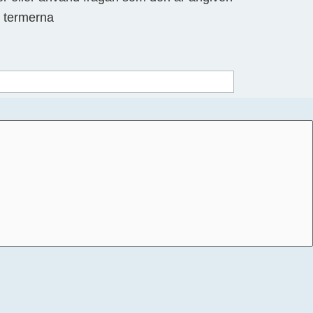
v termerna
.