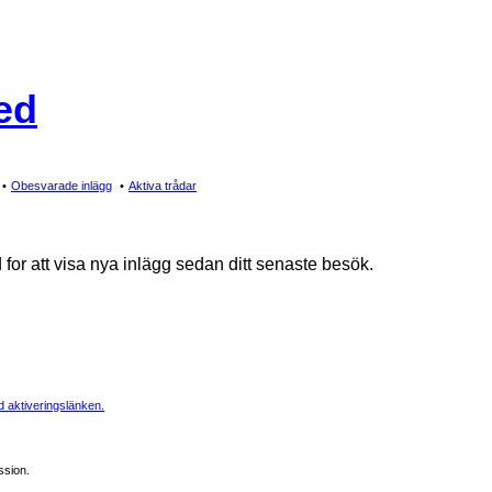
ed
Obesvarade inlägg
Aktiva trådar
 for att visa nya inlägg sedan ditt senaste besök.
 aktiveringslänken.
ssion.