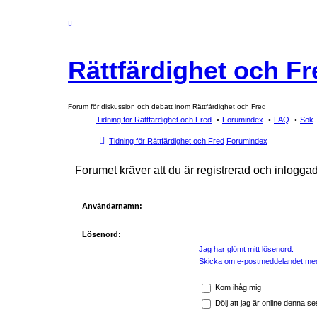
Rättfärdighet och Fr
Forum för diskussion och debatt inom Rättfärdighet och Fred
Tidning för Rättfärdighet och Fred
Forumindex
FAQ
Sök
Tidning för Rättfärdighet och Fred
Forumindex
Forumet kräver att du är registrerad och inloggad
Användarnamn:
Lösenord:
Jag har glömt mitt lösenord.
Skicka om e-postmeddelandet med
Kom ihåg mig
Dölj att jag är online denna se