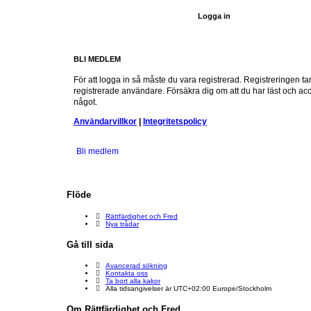
BLI MEDLEM
För att logga in så måste du vara registrerad. Registreringen 
registrerade användare. Försäkra dig om att du har läst och acce
något.
Användarvillkor
|
Integritetspolicy
Bli medlem
Flöde
Rättfärdighet och Fred
Nya trådar
Gå till sida
Avancerad sökning
Kontakta oss
Ta bort alla kakor
Alla tidsangivelser är UTC+02:00 Europe/Stockholm
Om Rättfärdighet och Fred