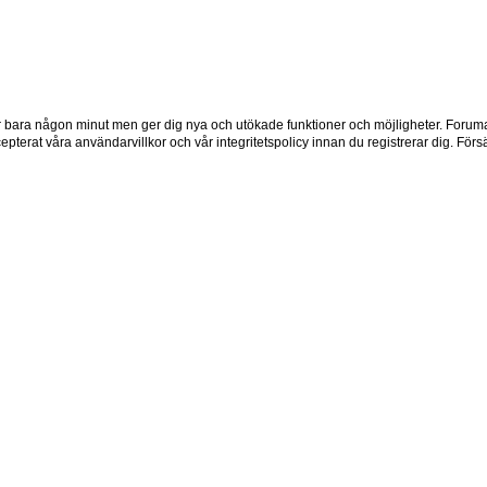
tar bara någon minut men ger dig nya och utökade funktioner och möjligheter. Foruma
pterat våra användarvillkor och vår integritetspolicy innan du registrerar dig. Förs