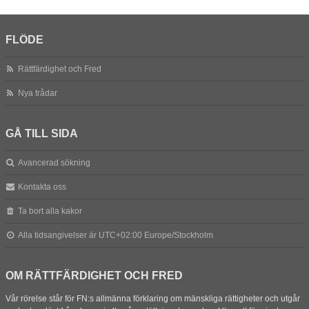
FLÖDE
Rättfärdighet och Fred
Nya trådar
GÅ TILL SIDA
Avancerad sökning
Kontakta oss
Ta bort alla kakor
Alla tidsangivelser är UTC+02:00 Europe/Stockholm
OM RÄTTFÄRDIGHET OCH FRED
Vår rörelse står för FN:s allmänna förklaring om mänskliga rättigheter och utgår