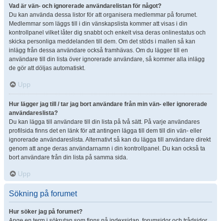
Vad är vän- och ignorerade användarelistan för något?
Du kan använda dessa listor för att organisera medlemmar på forumet.
Medlemmar som läggs till i din vänskapslista kommer att visas i din
kontrollpanel vilket låter dig snabbt och enkelt visa deras onlinestatus och
skicka personliga meddelanden till dem. Om det stöds i mallen så kan
inlägg från dessa användare också framhävas. Om du lägger till en
användare till din lista över ignorerade användare, så kommer alla inlägg
de gör att döljas automatiskt.
Upp
Hur lägger jag till / tar jag bort användare från min vän- eller ignorerade
användareslista?
Du kan lägga till användare till din lista på två sätt. På varje användares
profilsida finns det en länk för att antingen lägga till dem till din vän- eller
ignorerade användareslista. Alternativt så kan du lägga till användare direkt
genom att ange deras användarnamn i din kontrollpanel. Du kan också ta
bort användare från din lista på samma sida.
Upp
Sökning på forumet
Hur söker jag på forumet?
Ange en term i sökrutan som finns på indexsidan, forumsidor och trådsidor.