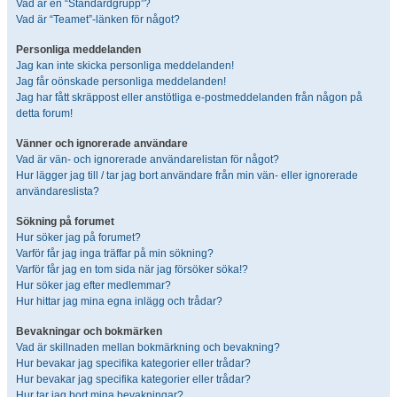
Vad är en “Standardgrupp”?
Vad är “Teamet”-länken för något?
Personliga meddelanden
Jag kan inte skicka personliga meddelanden!
Jag får oönskade personliga meddelanden!
Jag har fått skräppost eller anstötliga e-postmeddelanden från någon på
detta forum!
Vänner och ignorerade användare
Vad är vän- och ignorerade användarelistan för något?
Hur lägger jag till / tar jag bort användare från min vän- eller ignorerade
användareslista?
Sökning på forumet
Hur söker jag på forumet?
Varför får jag inga träffar på min sökning?
Varför får jag en tom sida när jag försöker söka!?
Hur söker jag efter medlemmar?
Hur hittar jag mina egna inlägg och trådar?
Bevakningar och bokmärken
Vad är skillnaden mellan bokmärkning och bevakning?
Hur bevakar jag specifika kategorier eller trådar?
Hur bevakar jag specifika kategorier eller trådar?
Hur tar jag bort mina bevakningar?