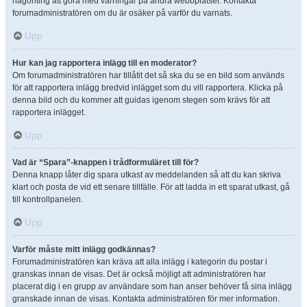
någonting att göra med varningar på andra webbplatser. Kontakta
forumadministratören om du är osäker på varför du varnats.
Upp
Hur kan jag rapportera inlägg till en moderator?
Om forumadministratören har tillåtit det så ska du se en bild som används
för att rapportera inlägg bredvid inlägget som du vill rapportera. Klicka på
denna bild och du kommer att guidas igenom stegen som krävs för att
rapportera inlägget.
Upp
Vad är “Spara”-knappen i trådformuläret till för?
Denna knapp låter dig spara utkast av meddelanden så att du kan skriva
klart och posta de vid ett senare tillfälle. För att ladda in ett sparat utkast, gå
till kontrollpanelen.
Upp
Varför måste mitt inlägg godkännas?
Forumadministratören kan kräva att alla inlägg i kategorin du postar i
granskas innan de visas. Det är också möjligt att administratören har
placerat dig i en grupp av användare som han anser behöver få sina inlägg
granskade innan de visas. Kontakta administratören för mer information.