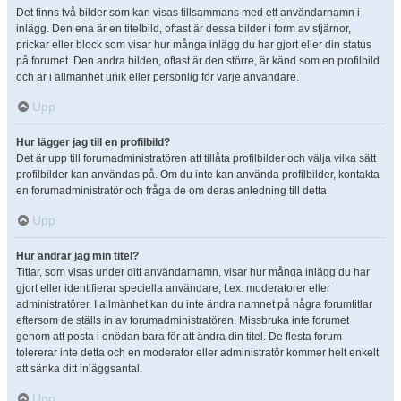
Det finns två bilder som kan visas tillsammans med ett användarnamn i
inlägg. Den ena är en titelbild, oftast är dessa bilder i form av stjärnor,
prickar eller block som visar hur många inlägg du har gjort eller din status
på forumet. Den andra bilden, oftast är den större, är känd som en profilbild
och är i allmänhet unik eller personlig för varje användare.
Upp
Hur lägger jag till en profilbild?
Det är upp till forumadministratören att tillåta profilbilder och välja vilka sätt
profilbilder kan användas på. Om du inte kan använda profilbilder, kontakta
en forumadministratör och fråga de om deras anledning till detta.
Upp
Hur ändrar jag min titel?
Titlar, som visas under ditt användarnamn, visar hur många inlägg du har
gjort eller identifierar speciella användare, t.ex. moderatorer eller
administratörer. I allmänhet kan du inte ändra namnet på några forumtitlar
eftersom de ställs in av forumadministratören. Missbruka inte forumet
genom att posta i onödan bara för att ändra din titel. De flesta forum
tolererar inte detta och en moderator eller administratör kommer helt enkelt
att sänka ditt inläggsantal.
Upp