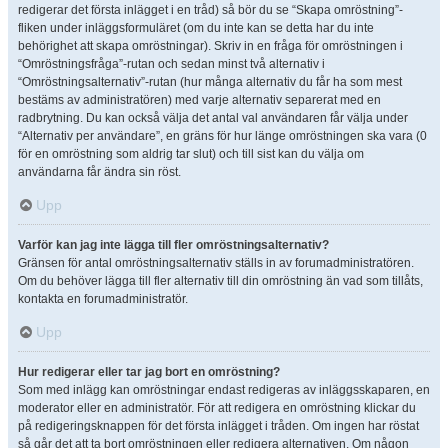
redigerar det första inlägget i en tråd) så bör du se “Skapa omröstning”-
fliken under inläggsformuläret (om du inte kan se detta har du inte
behörighet att skapa omröstningar). Skriv in en fråga för omröstningen i
“Omröstningsfråga”-rutan och sedan minst två alternativ i
“Omröstningsalternativ”-rutan (hur många alternativ du får ha som mest
bestäms av administratören) med varje alternativ separerat med en
radbrytning. Du kan också välja det antal val användaren får välja under
“Alternativ per användare”, en gräns för hur länge omröstningen ska vara (0
för en omröstning som aldrig tar slut) och till sist kan du välja om
användarna får ändra sin röst.
Upp
Varför kan jag inte lägga till fler omröstningsalternativ?
Gränsen för antal omröstningsalternativ ställs in av forumadministratören.
Om du behöver lägga till fler alternativ till din omröstning än vad som tillåts,
kontakta en forumadministratör.
Upp
Hur redigerar eller tar jag bort en omröstning?
Som med inlägg kan omröstningar endast redigeras av inläggsskaparen, en
moderator eller en administratör. För att redigera en omröstning klickar du
på redigeringsknappen för det första inlägget i tråden. Om ingen har röstat
så går det att ta bort omröstningen eller redigera alternativen. Om någon