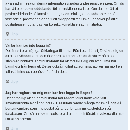
av an administratör; denna information visades under registreringen. Om du
har fått ett e-postmeddelande, följ instruktionerna i det. Om du inte fått ett e-
postmeddelande så kanske du angav en felaktig e-postadress eller så
fastnade e-postmeddelandet i ett skräppostfilter. Om du är säker på att e-
postadressen du angav var korrekt, kontakta en administratör.
Upp
Varför kan jag inte logga in?
Det finns flera möjliga förklaringar till detta. Först och främst, försäkra dig om
att ditt användarnamn och lösenord stämmer. Om du är säker på att de
stämmer, kontakta administratören för att försäkra dig om att du inte har
bannlysts från forumet. Det är också möjligt att administratören har gjort en
felinställning och behöver åtgärda detta.
Upp
Jag har registrerat mig men kan inte logga in längre?!
Det är möjligt att en administratör har raderat eller inaktiverat ditt
användarkonto av någon orsak. Dessutom rensar många forum då och då
bort användare som inte postat på länge för att minska storleken på
databasen. Om så har skett, registrera dig igen och försök involvera dig mer
i diskussionerna.
Upp