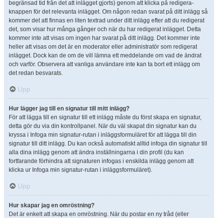
begränsad tid från det att inlägget gjorts) genom att klicka på redigera-
knappen för det relevanta inlägget. Om någon redan svarat på ditt inlägg så
kommer det att finnas en liten textrad under ditt inlägg efter att du redigerat
det, som visar hur många gånger och när du har redigerat inlägget. Detta
kommer inte att visas om ingen har svarat på ditt inlägg. Det kommer inte
heller att visas om det är en moderator eller administratör som redigerat
inlägget. Dock kan de om de vill lämna ett meddelande om vad de ändrat
och varför. Observera att vanliga användare inte kan ta bort ett inlägg om
det redan besvarats.
Upp
Hur lägger jag till en signatur till mitt inlägg?
För att lägga till en signatur till ett inlägg måste du först skapa en signatur,
detta gör du via din kontrollpanel. När du väl skapat din signatur kan du
kryssa i Infoga min signatur-rutan i inläggsformuläret för att lägga till din
signatur till ditt inlägg. Du kan också automatiskt alltid infoga din signatur till
alla dina inlägg genom att ändra inställningarna i din profil (du kan
fortfarande förhindra att signaturen infogas i enskilda inlägg genom att
klicka ur Infoga min signatur-rutan i inläggsformuläret).
Upp
Hur skapar jag en omröstning?
Det är enkelt att skapa en omröstning. När du postar en ny tråd (eller