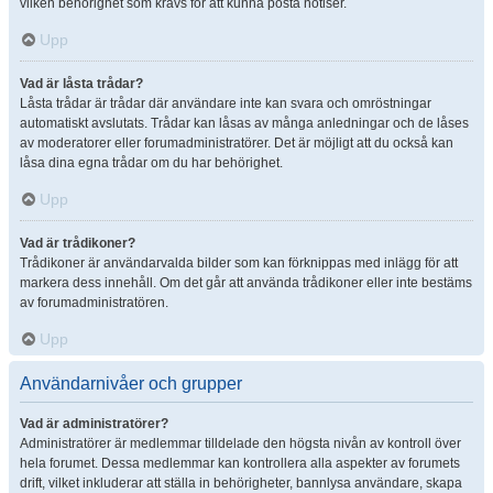
vilken behörighet som krävs för att kunna posta notiser.
Upp
Vad är låsta trådar?
Låsta trådar är trådar där användare inte kan svara och omröstningar
automatiskt avslutats. Trådar kan låsas av många anledningar och de låses
av moderatorer eller forumadministratörer. Det är möjligt att du också kan
låsa dina egna trådar om du har behörighet.
Upp
Vad är trådikoner?
Trådikoner är användarvalda bilder som kan förknippas med inlägg för att
markera dess innehåll. Om det går att använda trådikoner eller inte bestäms
av forumadministratören.
Upp
Användarnivåer och grupper
Vad är administratörer?
Administratörer är medlemmar tilldelade den högsta nivån av kontroll över
hela forumet. Dessa medlemmar kan kontrollera alla aspekter av forumets
drift, vilket inkluderar att ställa in behörigheter, bannlysa användare, skapa