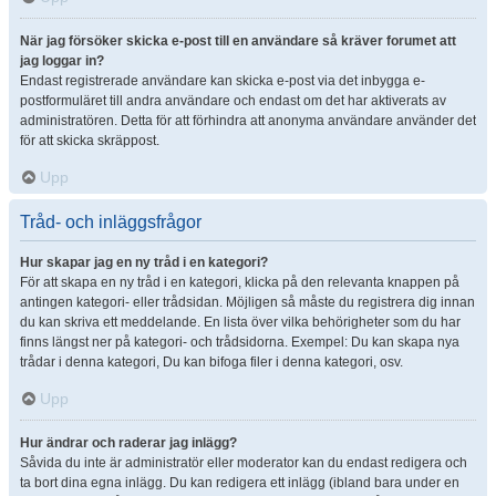
När jag försöker skicka e-post till en användare så kräver forumet att
jag loggar in?
Endast registrerade användare kan skicka e-post via det inbygga e-
postformuläret till andra användare och endast om det har aktiverats av
administratören. Detta för att förhindra att anonyma användare använder det
för att skicka skräppost.
Upp
Tråd- och inläggsfrågor
Hur skapar jag en ny tråd i en kategori?
För att skapa en ny tråd i en kategori, klicka på den relevanta knappen på
antingen kategori- eller trådsidan. Möjligen så måste du registrera dig innan
du kan skriva ett meddelande. En lista över vilka behörigheter som du har
finns längst ner på kategori- och trådsidorna. Exempel: Du kan skapa nya
trådar i denna kategori, Du kan bifoga filer i denna kategori, osv.
Upp
Hur ändrar och raderar jag inlägg?
Såvida du inte är administratör eller moderator kan du endast redigera och
ta bort dina egna inlägg. Du kan redigera ett inlägg (ibland bara under en