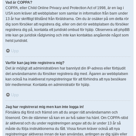
Vad är COPPA?
COPPA, eller Child Online Privacy and Protection Act of 1998, är en lag i
USA som kräver att webbplatser som samlar in information från barn under
13 år har skriftligt tillstånd från föräldrarna. Om du är osäker på om detta rör
dig som försöker att registrera dig, eller om det rör webbplatsen du försöker
registrera dig på, kontakta ett juridiskt ombud för hjälp. Observera att phpBB
inte kan ge juridisk rådgivning och inte kan kontaktas angående något som
helst juridiskt.
Upp
Varför kan jag inte registrera mig?
Det är möjligt att administratören har bannlyst din IP-adress eller förbjudit
det användarnamn du försöker registrera dig med. Ägaren av webbplatsen
kan också ha inaktiverat nyregistreringar för att förhindra att nya besökare
blir medlemmar. Kontakta en administratör för hjälp.
Upp
Jag har registrerat mig men kan inte logga in!
Försäkra dig först och främst om att du anger rätt användarnamn och
lösenord. Om de stämmer så kan en av två saker ha hänt. Om COPPA-stöd
är aktiverat och du under registreringen angav att du är under 13 år så
måste du följa instruktionerna du fått. Vissa forum kräver också att nya
registreringar aktiveras innan de kan användas, antingen av dig själv eller