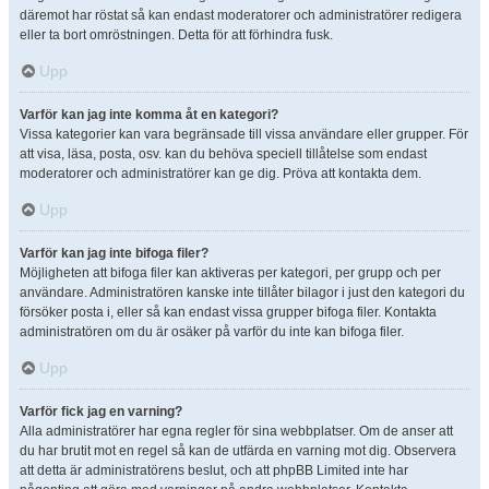
däremot har röstat så kan endast moderatorer och administratörer redigera
eller ta bort omröstningen. Detta för att förhindra fusk.
Upp
Varför kan jag inte komma åt en kategori?
Vissa kategorier kan vara begränsade till vissa användare eller grupper. För
att visa, läsa, posta, osv. kan du behöva speciell tillåtelse som endast
moderatorer och administratörer kan ge dig. Pröva att kontakta dem.
Upp
Varför kan jag inte bifoga filer?
Möjligheten att bifoga filer kan aktiveras per kategori, per grupp och per
användare. Administratören kanske inte tillåter bilagor i just den kategori du
försöker posta i, eller så kan endast vissa grupper bifoga filer. Kontakta
administratören om du är osäker på varför du inte kan bifoga filer.
Upp
Varför fick jag en varning?
Alla administratörer har egna regler för sina webbplatser. Om de anser att
du har brutit mot en regel så kan de utfärda en varning mot dig. Observera
att detta är administratörens beslut, och att phpBB Limited inte har