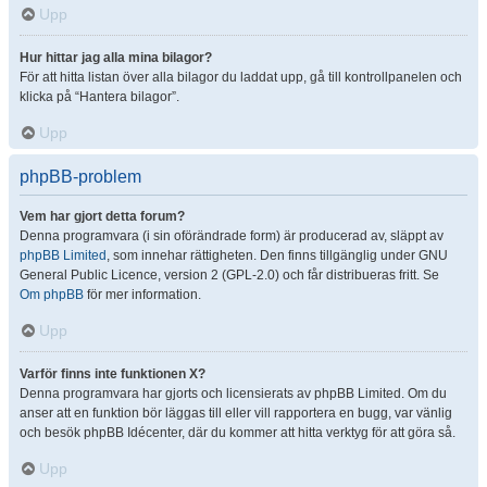
Upp
Hur hittar jag alla mina bilagor?
För att hitta listan över alla bilagor du laddat upp, gå till kontrollpanelen och
klicka på “Hantera bilagor”.
Upp
phpBB-problem
Vem har gjort detta forum?
Denna programvara (i sin oförändrade form) är producerad av, släppt av
phpBB Limited
, som innehar rättigheten. Den finns tillgänglig under GNU
General Public Licence, version 2 (GPL-2.0) och får distribueras fritt. Se
Om phpBB
för mer information.
Upp
Varför finns inte funktionen X?
Denna programvara har gjorts och licensierats av phpBB Limited. Om du
anser att en funktion bör läggas till eller vill rapportera en bugg, var vänlig
och besök phpBB Idécenter, där du kommer att hitta verktyg för att göra så.
Upp