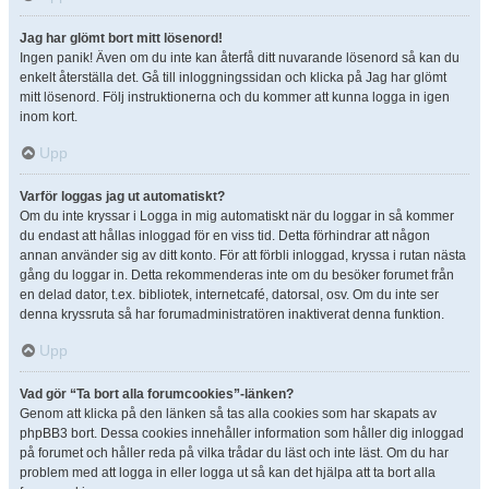
Jag har glömt bort mitt lösenord!
Ingen panik! Även om du inte kan återfå ditt nuvarande lösenord så kan du
enkelt återställa det. Gå till inloggningssidan och klicka på Jag har glömt
mitt lösenord. Följ instruktionerna och du kommer att kunna logga in igen
inom kort.
Upp
Varför loggas jag ut automatiskt?
Om du inte kryssar i Logga in mig automatiskt när du loggar in så kommer
du endast att hållas inloggad för en viss tid. Detta förhindrar att någon
annan använder sig av ditt konto. För att förbli inloggad, kryssa i rutan nästa
gång du loggar in. Detta rekommenderas inte om du besöker forumet från
en delad dator, t.ex. bibliotek, internetcafé, datorsal, osv. Om du inte ser
denna kryssruta så har forumadministratören inaktiverat denna funktion.
Upp
Vad gör “Ta bort alla forumcookies”-länken?
Genom att klicka på den länken så tas alla cookies som har skapats av
phpBB3 bort. Dessa cookies innehåller information som håller dig inloggad
på forumet och håller reda på vilka trådar du läst och inte läst. Om du har
problem med att logga in eller logga ut så kan det hjälpa att ta bort alla