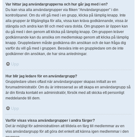
Var hittar jag användargrupperna och hur går jag med i en?
Du kan visa alla användargrupper via fliken “Användargrupper” i din
kontrollpanel. Om du vill gå med i en grupp, klicka på lämplig knapp. Inte
alla grupper är tillgängliga för alla, vissa kan kräva godkännande, vissa är
stängda och andra kan till och med vara dolda. Om gruppen är öppen kan
du gå med i den genom att klicka på lämplig knapp. Om gruppen kräver
godkännande kan du ansöka om medlemskap genom att klicka på lämplig
knapp. Gruppledaren måste godkänna din ansökan och de kan fråga dig
varför du vill gå med i gruppen. Besvära inte en gruppledare om de inte
godkänner din ansökan, de har sina anledningar.
Upp
Hur blir jag ledare för en användargrupp?
Gruppledare utses oftast när användargrupper skapas initialt av en
forumadministratör. Om du är intresserad av att skapa en användargrupp så
är din första kontakt en administratör, försök med att skicka ett personligt
meddelande till dem.
Upp
Varför visas vissa användargrupper i andra färger?
Det är möjligt för administratören att tilldela en färg till medlemmar av en
viss användargrupp för att göra det enkelt att känna igen medlemmar i den