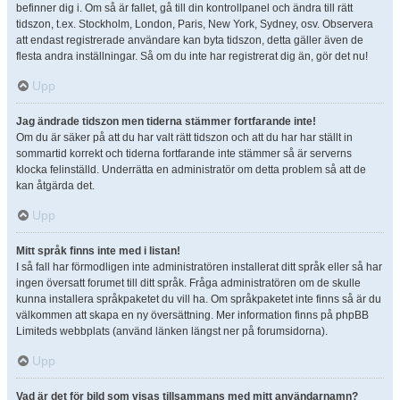
befinner dig i. Om så är fallet, gå till din kontrollpanel och ändra till rätt
tidszon, t.ex. Stockholm, London, Paris, New York, Sydney, osv. Observera
att endast registrerade användare kan byta tidszon, detta gäller även de
flesta andra inställningar. Så om du inte har registrerat dig än, gör det nu!
Upp
Jag ändrade tidszon men tiderna stämmer fortfarande inte!
Om du är säker på att du har valt rätt tidszon och att du har har ställt in
sommartid korrekt och tiderna fortfarande inte stämmer så är serverns
klocka felinställd. Underrätta en administratör om detta problem så att de
kan åtgärda det.
Upp
Mitt språk finns inte med i listan!
I så fall har förmodligen inte administratören installerat ditt språk eller så har
ingen översatt forumet till ditt språk. Fråga administratören om de skulle
kunna installera språkpaketet du vill ha. Om språkpaketet inte finns så är du
välkommen att skapa en ny översättning. Mer information finns på phpBB
Limiteds webbplats (använd länken längst ner på forumsidorna).
Upp
Vad är det för bild som visas tillsammans med mitt användarnamn?