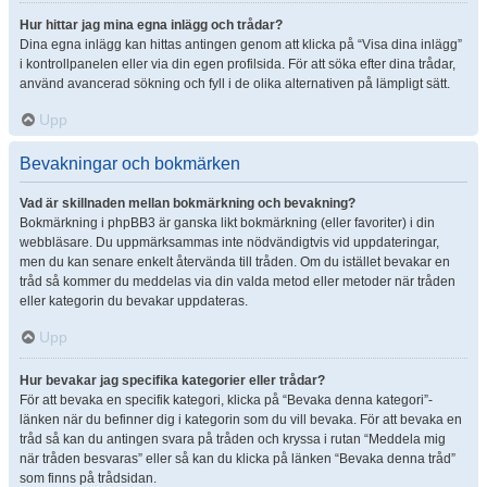
Hur hittar jag mina egna inlägg och trådar?
Dina egna inlägg kan hittas antingen genom att klicka på “Visa dina inlägg”
i kontrollpanelen eller via din egen profilsida. För att söka efter dina trådar,
använd avancerad sökning och fyll i de olika alternativen på lämpligt sätt.
Upp
Bevakningar och bokmärken
Vad är skillnaden mellan bokmärkning och bevakning?
Bokmärkning i phpBB3 är ganska likt bokmärkning (eller favoriter) i din
webbläsare. Du uppmärksammas inte nödvändigtvis vid uppdateringar,
men du kan senare enkelt återvända till tråden. Om du istället bevakar en
tråd så kommer du meddelas via din valda metod eller metoder när tråden
eller kategorin du bevakar uppdateras.
Upp
Hur bevakar jag specifika kategorier eller trådar?
För att bevaka en specifik kategori, klicka på “Bevaka denna kategori”-
länken när du befinner dig i kategorin som du vill bevaka. För att bevaka en
tråd så kan du antingen svara på tråden och kryssa i rutan “Meddela mig
när tråden besvaras” eller så kan du klicka på länken “Bevaka denna tråd”
som finns på trådsidan.