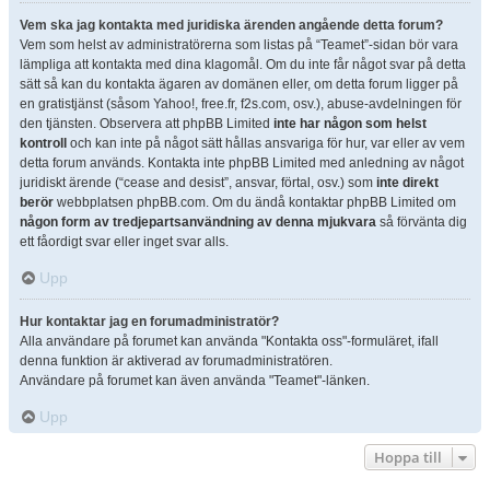
Vem ska jag kontakta med juridiska ärenden angående detta forum?
Vem som helst av administratörerna som listas på “Teamet”-sidan bör vara
lämpliga att kontakta med dina klagomål. Om du inte får något svar på detta
sätt så kan du kontakta ägaren av domänen eller, om detta forum ligger på
en gratistjänst (såsom Yahoo!, free.fr, f2s.com, osv.), abuse-avdelningen för
den tjänsten. Observera att phpBB Limited
inte har någon som helst
kontroll
och kan inte på något sätt hållas ansvariga för hur, var eller av vem
detta forum används. Kontakta inte phpBB Limited med anledning av något
juridiskt ärende (“cease and desist”, ansvar, förtal, osv.) som
inte direkt
berör
webbplatsen phpBB.com. Om du ändå kontaktar phpBB Limited om
någon form av tredjepartsanvändning av denna mjukvara
så förvänta dig
ett fåordigt svar eller inget svar alls.
Upp
Hur kontaktar jag en forumadministratör?
Alla användare på forumet kan använda "Kontakta oss"-formuläret, ifall
denna funktion är aktiverad av forumadministratören.
Användare på forumet kan även använda "Teamet"-länken.
Upp
Hoppa till