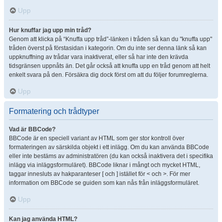
Upp
Hur knuffar jag upp min tråd?
Genom att klicka på “Knuffa upp tråd”-länken i tråden så kan du "knuffa upp"
tråden överst på förstasidan i kategorin. Om du inte ser denna länk så kan
uppknuffning av trådar vara inaktiverat, eller så har inte den krävda
tidsgränsen uppnåts än. Det går också att knuffa upp en tråd genom att helt
enkelt svara på den. Försäkra dig dock först om att du följer forumreglerna.
Upp
Formatering och trådtyper
Vad är BBCode?
BBCode är en speciell variant av HTML som ger stor kontroll över
formateringen av särskilda objekt i ett inlägg. Om du kan använda BBCode
eller inte bestäms av administratören (du kan också inaktivera det i specifika
inlägg via inläggsformuläret). BBCode liknar i mångt och mycket HTML,
taggar innesluts av hakparanteser [ och ] istället för < och >. För mer
information om BBCode se guiden som kan nås från inläggsformuläret.
Upp
Kan jag använda HTML?