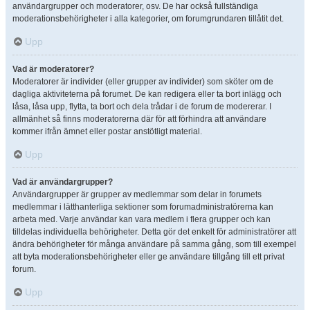
användargrupper och moderatorer, osv. De har också fullständiga
moderationsbehörigheter i alla kategorier, om forumgrundaren tillåtit det.
Upp
Vad är moderatorer?
Moderatorer är individer (eller grupper av individer) som sköter om de
dagliga aktiviteterna på forumet. De kan redigera eller ta bort inlägg och
låsa, låsa upp, flytta, ta bort och dela trådar i de forum de modererar. I
allmänhet så finns moderatorerna där för att förhindra att användare
kommer ifrån ämnet eller postar anstötligt material.
Upp
Vad är användargrupper?
Användargrupper är grupper av medlemmar som delar in forumets
medlemmar i lätthanterliga sektioner som forumadministratörerna kan
arbeta med. Varje användar kan vara medlem i flera grupper och kan
tilldelas individuella behörigheter. Detta gör det enkelt för administratörer att
ändra behörigheter för många användare på samma gång, som till exempel
att byta moderationsbehörigheter eller ge användare tillgång till ett privat
forum.
Upp