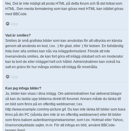
Nej. Det är inte möjligt att posta HTML på detta forum och få det tolkat som
HTML. Den mesta formatering som kan göras med HTML kan istället göras
med BBCode.
Upp
Vad är smilies?
Smilies är små grafiska bilder som kan användas för att uttrycka en känsla
genom att använda en kod, t.ex. :) för glad, eller :( för ledsen. En fullständig
lista över alla smilies kan nås via inläggsformuläret. Försök att inte
överanvända smilies, de kan fort göra ett inlägg oläsbart och en moderator
kan ta bort de eller inlägget helt och hållet. Administratören kan också ha
satt en gräns för hur många smilies ett inlägg får innehålla.
Upp
Kan jag infoga bilder?
Ja, bilder kan visas i dina inlägg. Om administratören har aktiverat bilagor
så kan du ladda upp bilderna direkt till forumet. Annars måste du länka till
en bild som finns på en offentlig webbserver, t.ex.
http://www.example.com/my-picture.gif. Du kan inte länka till bilder som bara
finns på din PC (såvida den inte är en offentlig webbserver) eller till bilder
som finns bakom autentiseringsmekanismer, som t.ex. Hotmail eller Yahoo,
lösenorsskyddade sajter, m.m. För att infoga en bild, använd BBCode-
taggen [img].