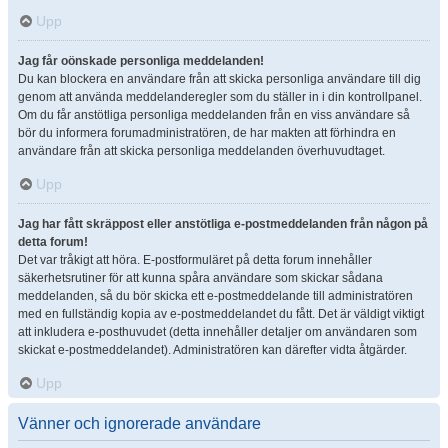
Upp
Jag får oönskade personliga meddelanden!
Du kan blockera en användare från att skicka personliga användare till dig
genom att använda meddelanderegler som du ställer in i din kontrollpanel.
Om du får anstötliga personliga meddelanden från en viss användare så
bör du informera forumadministratören, de har makten att förhindra en
användare från att skicka personliga meddelanden överhuvudtaget.
Upp
Jag har fått skräppost eller anstötliga e-postmeddelanden från någon på
detta forum!
Det var tråkigt att höra. E-postformuläret på detta forum innehåller
säkerhetsrutiner för att kunna spåra användare som skickar sådana
meddelanden, så du bör skicka ett e-postmeddelande till administratören
med en fullständig kopia av e-postmeddelandet du fått. Det är väldigt viktigt
att inkludera e-posthuvudet (detta innehåller detaljer om användaren som
skickat e-postmeddelandet). Administratören kan därefter vidta åtgärder.
Upp
Vänner och ignorerade användare