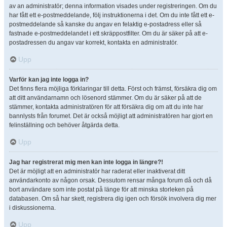
av an administratör; denna information visades under registreringen. Om du
har fått ett e-postmeddelande, följ instruktionerna i det. Om du inte fått ett e-
postmeddelande så kanske du angav en felaktig e-postadress eller så
fastnade e-postmeddelandet i ett skräppostfilter. Om du är säker på att e-
postadressen du angav var korrekt, kontakta en administratör.
Upp
Varför kan jag inte logga in?
Det finns flera möjliga förklaringar till detta. Först och främst, försäkra dig om
att ditt användarnamn och lösenord stämmer. Om du är säker på att de
stämmer, kontakta administratören för att försäkra dig om att du inte har
bannlysts från forumet. Det är också möjligt att administratören har gjort en
felinställning och behöver åtgärda detta.
Upp
Jag har registrerat mig men kan inte logga in längre?!
Det är möjligt att en administratör har raderat eller inaktiverat ditt
användarkonto av någon orsak. Dessutom rensar många forum då och då
bort användare som inte postat på länge för att minska storleken på
databasen. Om så har skett, registrera dig igen och försök involvera dig mer
i diskussionerna.
Upp