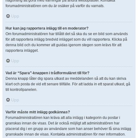
någonting att göra med varningar på andra webbplatser. Kontakta
forumadministratören om du är osäker på varför du varnats.
Upp
Hur kan jag rapportera inlägg till en moderator?
Om forumadministratören har tillåtit det så ska du se en bild som används
för att rapportera inlägg bredvid inlägget som du vill rapportera. Klicka på
denna bild och du kommer att guidas igenom stegen som krävs för att
rapportera inlägget.
Upp
Vad är “Spara”-knappen i trådformuläret till för?
Denna knapp låter dig spara utkast av meddelanden så att du kan skriva
klart och posta de vid ett senare tillfälle. För att ladda in ett sparat utkast, gå
till kontrollpanelen.
Upp
Varför måste mitt inlägg godkännas?
Forumadministratören kan kräva att alla inlägg i kategorin du postar i
granskas innan de visas. Det är också möjligt att administratören har
placerat dig i en grupp av användare som han anser behöver få sina inlägg
granskade innan de visas. Kontakta administratören för mer information.