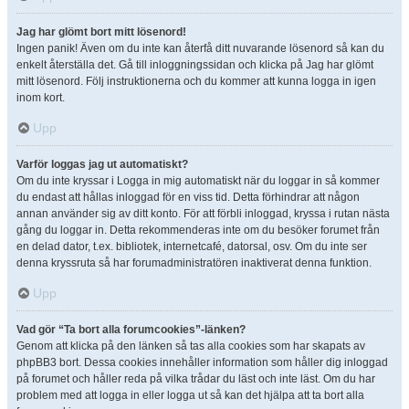
Jag har glömt bort mitt lösenord!
Ingen panik! Även om du inte kan återfå ditt nuvarande lösenord så kan du
enkelt återställa det. Gå till inloggningssidan och klicka på Jag har glömt
mitt lösenord. Följ instruktionerna och du kommer att kunna logga in igen
inom kort.
Upp
Varför loggas jag ut automatiskt?
Om du inte kryssar i Logga in mig automatiskt när du loggar in så kommer
du endast att hållas inloggad för en viss tid. Detta förhindrar att någon
annan använder sig av ditt konto. För att förbli inloggad, kryssa i rutan nästa
gång du loggar in. Detta rekommenderas inte om du besöker forumet från
en delad dator, t.ex. bibliotek, internetcafé, datorsal, osv. Om du inte ser
denna kryssruta så har forumadministratören inaktiverat denna funktion.
Upp
Vad gör “Ta bort alla forumcookies”-länken?
Genom att klicka på den länken så tas alla cookies som har skapats av
phpBB3 bort. Dessa cookies innehåller information som håller dig inloggad
på forumet och håller reda på vilka trådar du läst och inte läst. Om du har
problem med att logga in eller logga ut så kan det hjälpa att ta bort alla