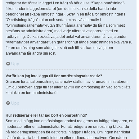
redigerar det första inlägget i en tråd) så bör du se “Skapa omröstning”-
fliken under inläggsformuläret (om du inte kan se detta har du inte
behörighet att skapa omröstningar). Skriv in en fråga för omröstningen i
“Omröstningsfråga”-rutan och sedan minst två alternativ i
“Omröstningsalternativ”-rutan (hur många alternativ du får ha som mest
bestäms av administratören) med varje alternativ separerat med en
radbrytning. Du kan också välja det antal val användaren får välja under
“Alternativ per användare”, en gräns för hur länge omröstningen ska vara (0
för en omröstning som aldrig tar slut) och till sist kan du välja om
användarna får ändra sin röst.
Upp
Varför kan jag inte lägga till fler omröstningsalternativ?
Gränsen för antal omröstningsalternativ ställs in av forumadministratören.
Om du behöver lägga till fler alternativ till din omröstning än vad som tillåts,
kontakta en forumadministratör.
Upp
Hur redigerar eller tar jag bort en omröstning?
Som med inlägg kan omröstningar endast redigeras av inläggsskaparen, en
moderator eller en administratör. För att redigera en omröstning klickar du
på redigeringsknappen för det första inlägget i tråden. Om ingen har röstat
så går det att ta bort omröstningen eller redigera alternativen. Om någon