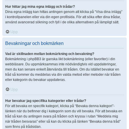
Hur hittar jag mina egna inlägg och trådar?
Dina egna inlägg kan hittas antingen genom att klicka på “Visa dina inlägg”
i kontrollpanelen eller via din egen profilsida. För att söka efter dina trådar,
använd avancerad sökning och fyll i de olika alternativen på lämpligt sätt.
Upp
Bevakningar och bokmärken
Vad är skillnaden mellan bokmärkning och bevakning?
Bokmärkning i phpBB3 är ganska likt bokmärkning (eller favoriter) i din
webbläsare. Du uppmärksammas inte nödvändigtvis vid uppdateringar,
men du kan senare enkelt återvända till tråden. Om du istället bevakar en
tråd så kommer du meddelas via din valda metod eller metoder när tråden
eller kategorin du bevakar uppdateras.
Upp
Hur bevakar jag specifika kategorier eller trådar?
För att bevaka en specifik kategori, klicka på “Bevaka denna kategori”-
länken när du befinner dig i kategorin som du vill bevaka. För att bevaka en
tråd så kan du antingen svara på tråden och kryssa i rutan “Meddela mig
när tråden besvaras” eller så kan du klicka på länken “Bevaka denna tråd”
som finns på trådsidan.