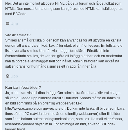
Nej. Det är inte möjligt att posta HTML på detta forum och få det tolkat som
HTML. Den mesta formatering som kan göras med HTML kan istället göras
med BBCode.
Upp
Vad är smilies?
Smilies är små grafiska bilder som kan användas för att uttrycka en känsla
genom att använda en kod, t.ex. :) för glad, eller :( för ledsen. En fullständig
lista över alla smilies kan nås via inläggsformuläret. Försök att inte
överanvända smilies, de kan fort göra ett inlägg oläsbart och en moderator
kan ta bort de eller inlägget helt och hållet. Administratören kan också ha
satt en gräns för hur många smilies ett inlägg får innehålla.
Upp
Kan jag infoga bilder?
Ja, bilder kan visas i dina inlägg. Om administratören har aktiverat bilagor
så kan du ladda upp bilderna direkt till forumet. Annars måste du länka till
en bild som finns på en offentlig webbserver, t.ex.
http://www.example.com/my-picture.gif. Du kan inte länka till bilder som bara
finns på din PC (såvida den inte är en offentlig webbserver) eller till bilder
som finns bakom autentiseringsmekanismer, som t.ex. Hotmail eller Yahoo,
lösenorsskyddade sajter, m.m. För att infoga en bild, använd BBCode-
taggen [img].