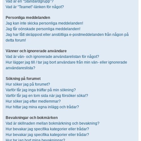
Vad är en “Standardgrupp”?
Vad är “Teamet”-länken för något?
Personliga meddelanden
Jag kan inte skicka personliga meddelanden!
Jag får oönskade personliga meddelanden!
Jag har fått skräppost eller anstötliga e-postmeddelanden från någon på
detta forum!
Vänner och ignorerade användare
Vad är vän- och ignorerade användarelistan för något?
Hur lägger jag till / tar jag bort användare från min vän- eller ignorerade
användareslista?
Sökning på forumet
Hur söker jag på forumet?
Varför får jag inga träffar på min sökning?
Varför får jag en tom sida när jag försöker söka!?
Hur söker jag efter medlemmar?
Hur hittar jag mina egna inlägg och trådar?
Bevakningar och bokmärken
Vad är skillnaden mellan bokmärkning och bevakning?
Hur bevakar jag specifika kategorier eller trådar?
Hur bevakar jag specifika kategorier eller trådar?
Hur tar jag bort mina bevakningar?