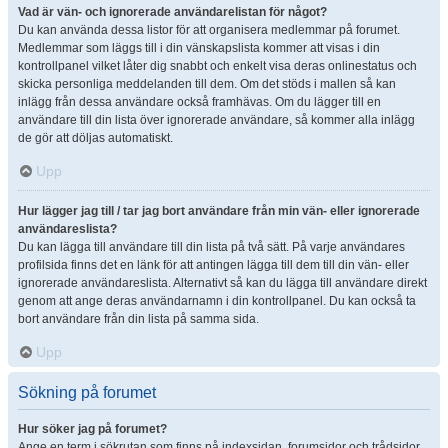
Vad är vän- och ignorerade användarelistan för något?
Du kan använda dessa listor för att organisera medlemmar på forumet.
Medlemmar som läggs till i din vänskapslista kommer att visas i din
kontrollpanel vilket låter dig snabbt och enkelt visa deras onlinestatus och
skicka personliga meddelanden till dem. Om det stöds i mallen så kan
inlägg från dessa användare också framhävas. Om du lägger till en
användare till din lista över ignorerade användare, så kommer alla inlägg
de gör att döljas automatiskt.
Upp
Hur lägger jag till / tar jag bort användare från min vän- eller ignorerade
användareslista?
Du kan lägga till användare till din lista på två sätt. På varje användares
profilsida finns det en länk för att antingen lägga till dem till din vän- eller
ignorerade användareslista. Alternativt så kan du lägga till användare direkt
genom att ange deras användarnamn i din kontrollpanel. Du kan också ta
bort användare från din lista på samma sida.
Upp
Sökning på forumet
Hur söker jag på forumet?
Ange en term i sökrutan som finns på indexsidan, forumsidor och trådsidor.