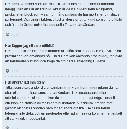
Det finns två bilder som kan visas tillsammans med ett användarnamn i
inlägg. Den ena är en titelbild, oftast är dessa bilder i form av stjärnor,
prickar eller block som visar hur många inlägg du har gjort eller din status
på forumet. Den andra bilden, oftast är den större, är känd som en profilbild
och är i allmänhet unik eller personlig för varje användare.
Upp
Hur lägger jag till en profilbild?
Det är upp till forumadministratören att tillåta profilbilder och välja vilka sätt
profilbilder kan användas på. Om du inte kan använda profilbilder, kontakta
en forumadministratör och fråga de om deras anledning till detta.
Upp
Hur ändrar jag min titel?
Titlar, som visas under ditt användarnamn, visar hur många inlägg du har
gjort eller identifierar speciella användare, t.ex. moderatorer eller
administratörer. I allmänhet kan du inte ändra namnet på några forumtitlar
eftersom de ställs in av forumadministratören. Missbruka inte forumet
genom att posta i onödan bara för att ändra din titel. De flesta forum
tolererar inte detta och en moderator eller administratör kommer helt enkelt
att sänka ditt inläggsantal.
Upp