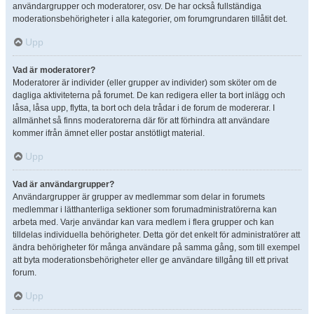
användargrupper och moderatorer, osv. De har också fullständiga
moderationsbehörigheter i alla kategorier, om forumgrundaren tillåtit det.
Upp
Vad är moderatorer?
Moderatorer är individer (eller grupper av individer) som sköter om de
dagliga aktiviteterna på forumet. De kan redigera eller ta bort inlägg och
låsa, låsa upp, flytta, ta bort och dela trådar i de forum de modererar. I
allmänhet så finns moderatorerna där för att förhindra att användare
kommer ifrån ämnet eller postar anstötligt material.
Upp
Vad är användargrupper?
Användargrupper är grupper av medlemmar som delar in forumets
medlemmar i lätthanterliga sektioner som forumadministratörerna kan
arbeta med. Varje användar kan vara medlem i flera grupper och kan
tilldelas individuella behörigheter. Detta gör det enkelt för administratörer att
ändra behörigheter för många användare på samma gång, som till exempel
att byta moderationsbehörigheter eller ge användare tillgång till ett privat
forum.
Upp