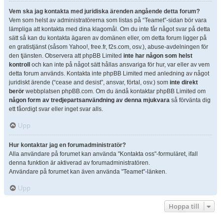
Vem ska jag kontakta med juridiska ärenden angående detta forum?
Vem som helst av administratörerna som listas på “Teamet”-sidan bör vara
lämpliga att kontakta med dina klagomål. Om du inte får något svar på detta
sätt så kan du kontakta ägaren av domänen eller, om detta forum ligger på
en gratistjänst (såsom Yahoo!, free.fr, f2s.com, osv.), abuse-avdelningen för
den tjänsten. Observera att phpBB Limited
inte har någon som helst
kontroll
och kan inte på något sätt hållas ansvariga för hur, var eller av vem
detta forum används. Kontakta inte phpBB Limited med anledning av något
juridiskt ärende (“cease and desist”, ansvar, förtal, osv.) som
inte direkt
berör
webbplatsen phpBB.com. Om du ändå kontaktar phpBB Limited om
någon form av tredjepartsanvändning av denna mjukvara
så förvänta dig
ett fåordigt svar eller inget svar alls.
Upp
Hur kontaktar jag en forumadministratör?
Alla användare på forumet kan använda "Kontakta oss"-formuläret, ifall
denna funktion är aktiverad av forumadministratören.
Användare på forumet kan även använda "Teamet"-länken.
Upp
Hoppa till