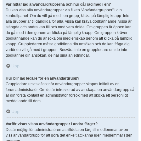
Var hittar jag användargrupperna och hur går jag med i en?
Du kan visa alla användargrupper via fliken “Användargrupper” i din
kontrollpanel. Om du vill gå med i en grupp, klicka på lämplig knapp. Inte
alla grupper är tillgängliga för alla, vissa kan kräva godkännande, vissa är
stängda och andra kan till och med vara dolda. Om gruppen är öppen kan
du gå med i den genom att klicka på lämplig knapp. Om gruppen kräver
godkännande kan du ansöka om medlemskap genom att klicka på lämplig
knapp. Gruppledaren måste godkänna din ansökan och de kan fråga dig
varför du vill gå med i gruppen. Besvära inte en gruppledare om de inte
godkänner din ansökan, de har sina anledningar.
Upp
Hur blir jag ledare för en användargrupp?
Gruppledare utses oftast när användargrupper skapas initialt av en
forumadministratör. Om du är intresserad av att skapa en användargrupp så
är din första kontakt en administratör, försök med att skicka ett personligt
meddelande till dem.
Upp
Varför visas vissa användargrupper i andra färger?
Det är möjligt för administratören att tilldela en färg till medlemmar av en
viss användargrupp för att göra det enkelt att känna igen medlemmar i den