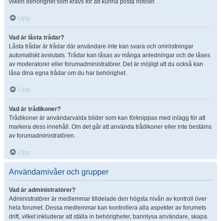
vilken behörighet som krävs för att kunna posta notiser.
Upp
Vad är låsta trådar?
Låsta trådar är trådar där användare inte kan svara och omröstningar
automatiskt avslutats. Trådar kan låsas av många anledningar och de låses
av moderatorer eller forumadministratörer. Det är möjligt att du också kan
låsa dina egna trådar om du har behörighet.
Upp
Vad är trådikoner?
Trådikoner är användarvalda bilder som kan förknippas med inlägg för att
markera dess innehåll. Om det går att använda trådikoner eller inte bestäms
av forumadministratören.
Upp
Användarnivåer och grupper
Vad är administratörer?
Administratörer är medlemmar tilldelade den högsta nivån av kontroll över
hela forumet. Dessa medlemmar kan kontrollera alla aspekter av forumets
drift, vilket inkluderar att ställa in behörigheter, bannlysa användare, skapa