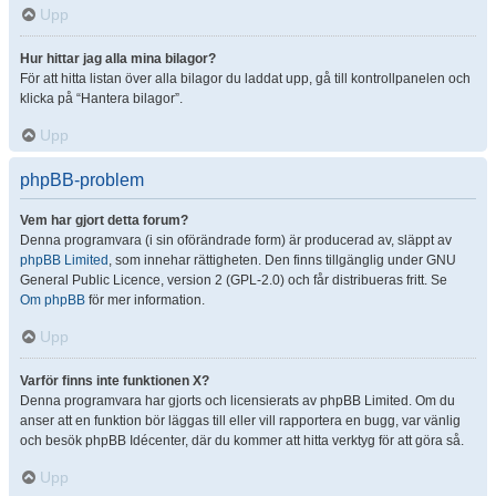
Upp
Hur hittar jag alla mina bilagor?
För att hitta listan över alla bilagor du laddat upp, gå till kontrollpanelen och
klicka på “Hantera bilagor”.
Upp
phpBB-problem
Vem har gjort detta forum?
Denna programvara (i sin oförändrade form) är producerad av, släppt av
phpBB Limited
, som innehar rättigheten. Den finns tillgänglig under GNU
General Public Licence, version 2 (GPL-2.0) och får distribueras fritt. Se
Om phpBB
för mer information.
Upp
Varför finns inte funktionen X?
Denna programvara har gjorts och licensierats av phpBB Limited. Om du
anser att en funktion bör läggas till eller vill rapportera en bugg, var vänlig
och besök phpBB Idécenter, där du kommer att hitta verktyg för att göra så.
Upp