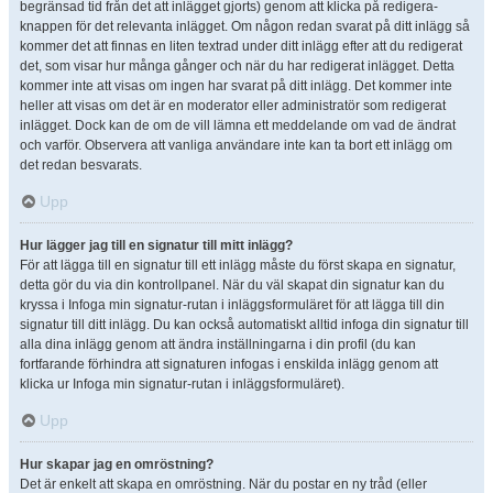
begränsad tid från det att inlägget gjorts) genom att klicka på redigera-
knappen för det relevanta inlägget. Om någon redan svarat på ditt inlägg så
kommer det att finnas en liten textrad under ditt inlägg efter att du redigerat
det, som visar hur många gånger och när du har redigerat inlägget. Detta
kommer inte att visas om ingen har svarat på ditt inlägg. Det kommer inte
heller att visas om det är en moderator eller administratör som redigerat
inlägget. Dock kan de om de vill lämna ett meddelande om vad de ändrat
och varför. Observera att vanliga användare inte kan ta bort ett inlägg om
det redan besvarats.
Upp
Hur lägger jag till en signatur till mitt inlägg?
För att lägga till en signatur till ett inlägg måste du först skapa en signatur,
detta gör du via din kontrollpanel. När du väl skapat din signatur kan du
kryssa i Infoga min signatur-rutan i inläggsformuläret för att lägga till din
signatur till ditt inlägg. Du kan också automatiskt alltid infoga din signatur till
alla dina inlägg genom att ändra inställningarna i din profil (du kan
fortfarande förhindra att signaturen infogas i enskilda inlägg genom att
klicka ur Infoga min signatur-rutan i inläggsformuläret).
Upp
Hur skapar jag en omröstning?
Det är enkelt att skapa en omröstning. När du postar en ny tråd (eller