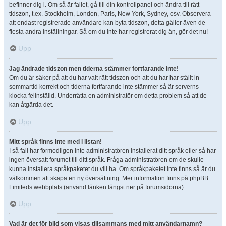
befinner dig i. Om så är fallet, gå till din kontrollpanel och ändra till rätt
tidszon, t.ex. Stockholm, London, Paris, New York, Sydney, osv. Observera
att endast registrerade användare kan byta tidszon, detta gäller även de
flesta andra inställningar. Så om du inte har registrerat dig än, gör det nu!
Upp
Jag ändrade tidszon men tiderna stämmer fortfarande inte!
Om du är säker på att du har valt rätt tidszon och att du har har ställt in
sommartid korrekt och tiderna fortfarande inte stämmer så är serverns
klocka felinställd. Underrätta en administratör om detta problem så att de
kan åtgärda det.
Upp
Mitt språk finns inte med i listan!
I så fall har förmodligen inte administratören installerat ditt språk eller så har
ingen översatt forumet till ditt språk. Fråga administratören om de skulle
kunna installera språkpaketet du vill ha. Om språkpaketet inte finns så är du
välkommen att skapa en ny översättning. Mer information finns på phpBB
Limiteds webbplats (använd länken längst ner på forumsidorna).
Upp
Vad är det för bild som visas tillsammans med mitt användarnamn?