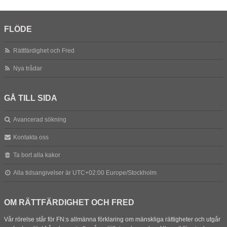
FLÖDE
Rättfärdighet och Fred
Nya trådar
GÅ TILL SIDA
Avancerad sökning
Kontakta oss
Ta bort alla kakor
Alla tidsangivelser är UTC+02:00 Europe/Stockholm
OM RÄTTFÄRDIGHET OCH FRED
Vår rörelse står för FN:s allmänna förklaring om mänskliga rättigheter och utgår