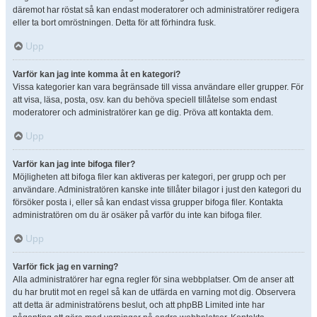
däremot har röstat så kan endast moderatorer och administratörer redigera
eller ta bort omröstningen. Detta för att förhindra fusk.
Upp
Varför kan jag inte komma åt en kategori?
Vissa kategorier kan vara begränsade till vissa användare eller grupper. För
att visa, läsa, posta, osv. kan du behöva speciell tillåtelse som endast
moderatorer och administratörer kan ge dig. Pröva att kontakta dem.
Upp
Varför kan jag inte bifoga filer?
Möjligheten att bifoga filer kan aktiveras per kategori, per grupp och per
användare. Administratören kanske inte tillåter bilagor i just den kategori du
försöker posta i, eller så kan endast vissa grupper bifoga filer. Kontakta
administratören om du är osäker på varför du inte kan bifoga filer.
Upp
Varför fick jag en varning?
Alla administratörer har egna regler för sina webbplatser. Om de anser att
du har brutit mot en regel så kan de utfärda en varning mot dig. Observera
att detta är administratörens beslut, och att phpBB Limited inte har