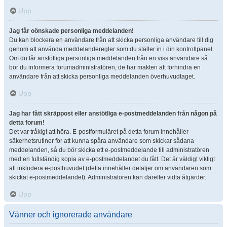
Upp
Jag får oönskade personliga meddelanden!
Du kan blockera en användare från att skicka personliga användare till dig
genom att använda meddelanderegler som du ställer in i din kontrollpanel.
Om du får anstötliga personliga meddelanden från en viss användare så
bör du informera forumadministratören, de har makten att förhindra en
användare från att skicka personliga meddelanden överhuvudtaget.
Upp
Jag har fått skräppost eller anstötliga e-postmeddelanden från någon på
detta forum!
Det var tråkigt att höra. E-postformuläret på detta forum innehåller
säkerhetsrutiner för att kunna spåra användare som skickar sådana
meddelanden, så du bör skicka ett e-postmeddelande till administratören
med en fullständig kopia av e-postmeddelandet du fått. Det är väldigt viktigt
att inkludera e-posthuvudet (detta innehåller detaljer om användaren som
skickat e-postmeddelandet). Administratören kan därefter vidta åtgärder.
Upp
Vänner och ignorerade användare