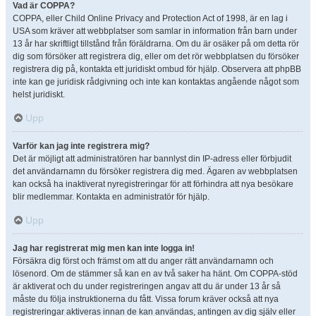
Vad är COPPA?
COPPA, eller Child Online Privacy and Protection Act of 1998, är en lag i
USA som kräver att webbplatser som samlar in information från barn under
13 år har skriftligt tillstånd från föräldrarna. Om du är osäker på om detta rör
dig som försöker att registrera dig, eller om det rör webbplatsen du försöker
registrera dig på, kontakta ett juridiskt ombud för hjälp. Observera att phpBB
inte kan ge juridisk rådgivning och inte kan kontaktas angående något som
helst juridiskt.
Upp
Varför kan jag inte registrera mig?
Det är möjligt att administratören har bannlyst din IP-adress eller förbjudit
det användarnamn du försöker registrera dig med. Ägaren av webbplatsen
kan också ha inaktiverat nyregistreringar för att förhindra att nya besökare
blir medlemmar. Kontakta en administratör för hjälp.
Upp
Jag har registrerat mig men kan inte logga in!
Försäkra dig först och främst om att du anger rätt användarnamn och
lösenord. Om de stämmer så kan en av två saker ha hänt. Om COPPA-stöd
är aktiverat och du under registreringen angav att du är under 13 år så
måste du följa instruktionerna du fått. Vissa forum kräver också att nya
registreringar aktiveras innan de kan användas, antingen av dig själv eller