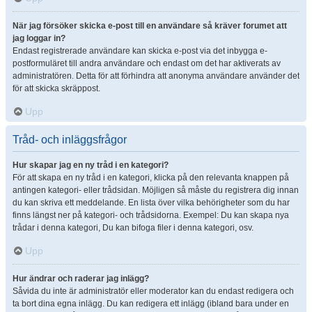
När jag försöker skicka e-post till en användare så kräver forumet att
jag loggar in?
Endast registrerade användare kan skicka e-post via det inbygga e-
postformuläret till andra användare och endast om det har aktiverats av
administratören. Detta för att förhindra att anonyma användare använder det
för att skicka skräppost.
Upp
Tråd- och inläggsfrågor
Hur skapar jag en ny tråd i en kategori?
För att skapa en ny tråd i en kategori, klicka på den relevanta knappen på
antingen kategori- eller trådsidan. Möjligen så måste du registrera dig innan
du kan skriva ett meddelande. En lista över vilka behörigheter som du har
finns längst ner på kategori- och trådsidorna. Exempel: Du kan skapa nya
trådar i denna kategori, Du kan bifoga filer i denna kategori, osv.
Upp
Hur ändrar och raderar jag inlägg?
Såvida du inte är administratör eller moderator kan du endast redigera och
ta bort dina egna inlägg. Du kan redigera ett inlägg (ibland bara under en