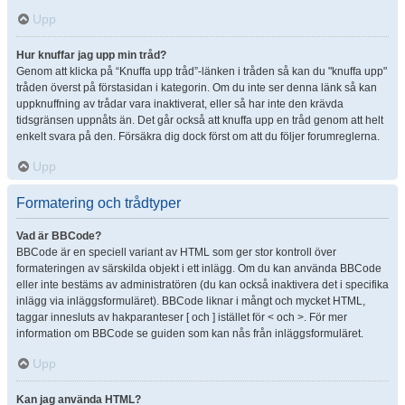
Upp
Hur knuffar jag upp min tråd?
Genom att klicka på “Knuffa upp tråd”-länken i tråden så kan du "knuffa upp"
tråden överst på förstasidan i kategorin. Om du inte ser denna länk så kan
uppknuffning av trådar vara inaktiverat, eller så har inte den krävda
tidsgränsen uppnåts än. Det går också att knuffa upp en tråd genom att helt
enkelt svara på den. Försäkra dig dock först om att du följer forumreglerna.
Upp
Formatering och trådtyper
Vad är BBCode?
BBCode är en speciell variant av HTML som ger stor kontroll över
formateringen av särskilda objekt i ett inlägg. Om du kan använda BBCode
eller inte bestäms av administratören (du kan också inaktivera det i specifika
inlägg via inläggsformuläret). BBCode liknar i mångt och mycket HTML,
taggar innesluts av hakparanteser [ och ] istället för < och >. För mer
information om BBCode se guiden som kan nås från inläggsformuläret.
Upp
Kan jag använda HTML?