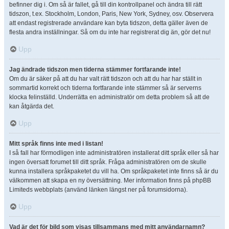
befinner dig i. Om så är fallet, gå till din kontrollpanel och ändra till rätt
tidszon, t.ex. Stockholm, London, Paris, New York, Sydney, osv. Observera
att endast registrerade användare kan byta tidszon, detta gäller även de
flesta andra inställningar. Så om du inte har registrerat dig än, gör det nu!
Upp
Jag ändrade tidszon men tiderna stämmer fortfarande inte!
Om du är säker på att du har valt rätt tidszon och att du har har ställt in
sommartid korrekt och tiderna fortfarande inte stämmer så är serverns
klocka felinställd. Underrätta en administratör om detta problem så att de
kan åtgärda det.
Upp
Mitt språk finns inte med i listan!
I så fall har förmodligen inte administratören installerat ditt språk eller så har
ingen översatt forumet till ditt språk. Fråga administratören om de skulle
kunna installera språkpaketet du vill ha. Om språkpaketet inte finns så är du
välkommen att skapa en ny översättning. Mer information finns på phpBB
Limiteds webbplats (använd länken längst ner på forumsidorna).
Upp
Vad är det för bild som visas tillsammans med mitt användarnamn?