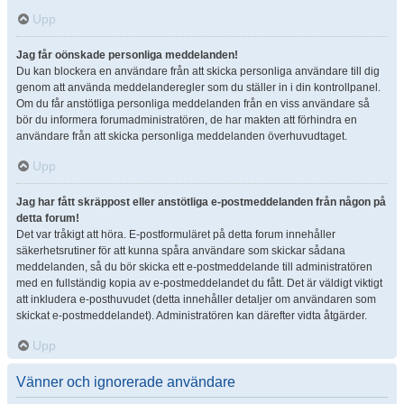
Upp
Jag får oönskade personliga meddelanden!
Du kan blockera en användare från att skicka personliga användare till dig
genom att använda meddelanderegler som du ställer in i din kontrollpanel.
Om du får anstötliga personliga meddelanden från en viss användare så
bör du informera forumadministratören, de har makten att förhindra en
användare från att skicka personliga meddelanden överhuvudtaget.
Upp
Jag har fått skräppost eller anstötliga e-postmeddelanden från någon på
detta forum!
Det var tråkigt att höra. E-postformuläret på detta forum innehåller
säkerhetsrutiner för att kunna spåra användare som skickar sådana
meddelanden, så du bör skicka ett e-postmeddelande till administratören
med en fullständig kopia av e-postmeddelandet du fått. Det är väldigt viktigt
att inkludera e-posthuvudet (detta innehåller detaljer om användaren som
skickat e-postmeddelandet). Administratören kan därefter vidta åtgärder.
Upp
Vänner och ignorerade användare