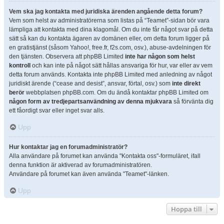
Vem ska jag kontakta med juridiska ärenden angående detta forum?
Vem som helst av administratörerna som listas på “Teamet”-sidan bör vara
lämpliga att kontakta med dina klagomål. Om du inte får något svar på detta
sätt så kan du kontakta ägaren av domänen eller, om detta forum ligger på
en gratistjänst (såsom Yahoo!, free.fr, f2s.com, osv.), abuse-avdelningen för
den tjänsten. Observera att phpBB Limited
inte har någon som helst
kontroll
och kan inte på något sätt hållas ansvariga för hur, var eller av vem
detta forum används. Kontakta inte phpBB Limited med anledning av något
juridiskt ärende (“cease and desist”, ansvar, förtal, osv.) som
inte direkt
berör
webbplatsen phpBB.com. Om du ändå kontaktar phpBB Limited om
någon form av tredjepartsanvändning av denna mjukvara
så förvänta dig
ett fåordigt svar eller inget svar alls.
Upp
Hur kontaktar jag en forumadministratör?
Alla användare på forumet kan använda "Kontakta oss"-formuläret, ifall
denna funktion är aktiverad av forumadministratören.
Användare på forumet kan även använda "Teamet"-länken.
Upp
Hoppa till