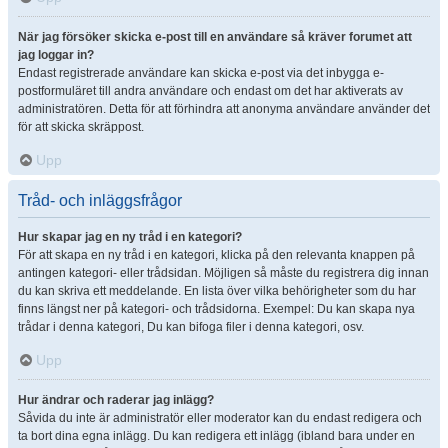
När jag försöker skicka e-post till en användare så kräver forumet att
jag loggar in?
Endast registrerade användare kan skicka e-post via det inbygga e-
postformuläret till andra användare och endast om det har aktiverats av
administratören. Detta för att förhindra att anonyma användare använder det
för att skicka skräppost.
Upp
Tråd- och inläggsfrågor
Hur skapar jag en ny tråd i en kategori?
För att skapa en ny tråd i en kategori, klicka på den relevanta knappen på
antingen kategori- eller trådsidan. Möjligen så måste du registrera dig innan
du kan skriva ett meddelande. En lista över vilka behörigheter som du har
finns längst ner på kategori- och trådsidorna. Exempel: Du kan skapa nya
trådar i denna kategori, Du kan bifoga filer i denna kategori, osv.
Upp
Hur ändrar och raderar jag inlägg?
Såvida du inte är administratör eller moderator kan du endast redigera och
ta bort dina egna inlägg. Du kan redigera ett inlägg (ibland bara under en