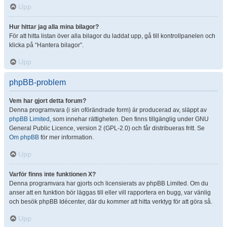
Upp
Hur hittar jag alla mina bilagor?
För att hitta listan över alla bilagor du laddat upp, gå till kontrollpanelen och
klicka på “Hantera bilagor”.
Upp
phpBB-problem
Vem har gjort detta forum?
Denna programvara (i sin oförändrade form) är producerad av, släppt av
phpBB Limited
, som innehar rättigheten. Den finns tillgänglig under GNU
General Public Licence, version 2 (GPL-2.0) och får distribueras fritt. Se
Om phpBB
för mer information.
Upp
Varför finns inte funktionen X?
Denna programvara har gjorts och licensierats av phpBB Limited. Om du
anser att en funktion bör läggas till eller vill rapportera en bugg, var vänlig
och besök phpBB Idécenter, där du kommer att hitta verktyg för att göra så.
Upp