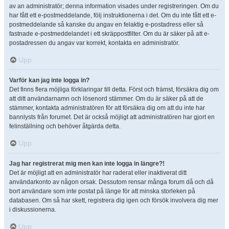
av an administratör; denna information visades under registreringen. Om du
har fått ett e-postmeddelande, följ instruktionerna i det. Om du inte fått ett e-
postmeddelande så kanske du angav en felaktig e-postadress eller så
fastnade e-postmeddelandet i ett skräppostfilter. Om du är säker på att e-
postadressen du angav var korrekt, kontakta en administratör.
Upp
Varför kan jag inte logga in?
Det finns flera möjliga förklaringar till detta. Först och främst, försäkra dig om
att ditt användarnamn och lösenord stämmer. Om du är säker på att de
stämmer, kontakta administratören för att försäkra dig om att du inte har
bannlysts från forumet. Det är också möjligt att administratören har gjort en
felinställning och behöver åtgärda detta.
Upp
Jag har registrerat mig men kan inte logga in längre?!
Det är möjligt att en administratör har raderat eller inaktiverat ditt
användarkonto av någon orsak. Dessutom rensar många forum då och då
bort användare som inte postat på länge för att minska storleken på
databasen. Om så har skett, registrera dig igen och försök involvera dig mer
i diskussionerna.
Upp