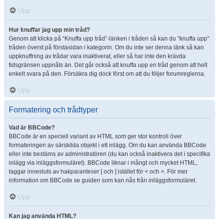
Upp
Hur knuffar jag upp min tråd?
Genom att klicka på “Knuffa upp tråd”-länken i tråden så kan du "knuffa upp"
tråden överst på förstasidan i kategorin. Om du inte ser denna länk så kan
uppknuffning av trådar vara inaktiverat, eller så har inte den krävda
tidsgränsen uppnåts än. Det går också att knuffa upp en tråd genom att helt
enkelt svara på den. Försäkra dig dock först om att du följer forumreglerna.
Upp
Formatering och trådtyper
Vad är BBCode?
BBCode är en speciell variant av HTML som ger stor kontroll över
formateringen av särskilda objekt i ett inlägg. Om du kan använda BBCode
eller inte bestäms av administratören (du kan också inaktivera det i specifika
inlägg via inläggsformuläret). BBCode liknar i mångt och mycket HTML,
taggar innesluts av hakparanteser [ och ] istället för < och >. För mer
information om BBCode se guiden som kan nås från inläggsformuläret.
Upp
Kan jag använda HTML?