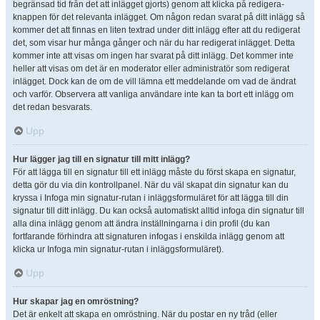
begränsad tid från det att inlägget gjorts) genom att klicka på redigera-
knappen för det relevanta inlägget. Om någon redan svarat på ditt inlägg så
kommer det att finnas en liten textrad under ditt inlägg efter att du redigerat
det, som visar hur många gånger och när du har redigerat inlägget. Detta
kommer inte att visas om ingen har svarat på ditt inlägg. Det kommer inte
heller att visas om det är en moderator eller administratör som redigerat
inlägget. Dock kan de om de vill lämna ett meddelande om vad de ändrat
och varför. Observera att vanliga användare inte kan ta bort ett inlägg om
det redan besvarats.
Upp
Hur lägger jag till en signatur till mitt inlägg?
För att lägga till en signatur till ett inlägg måste du först skapa en signatur,
detta gör du via din kontrollpanel. När du väl skapat din signatur kan du
kryssa i Infoga min signatur-rutan i inläggsformuläret för att lägga till din
signatur till ditt inlägg. Du kan också automatiskt alltid infoga din signatur till
alla dina inlägg genom att ändra inställningarna i din profil (du kan
fortfarande förhindra att signaturen infogas i enskilda inlägg genom att
klicka ur Infoga min signatur-rutan i inläggsformuläret).
Upp
Hur skapar jag en omröstning?
Det är enkelt att skapa en omröstning. När du postar en ny tråd (eller