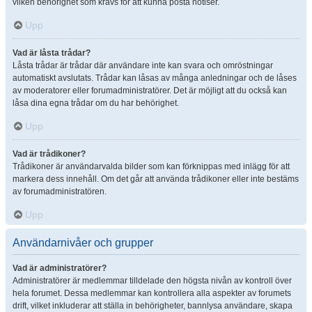
vilken behörighet som krävs för att kunna posta notiser.
Upp
Vad är låsta trådar?
Låsta trådar är trådar där användare inte kan svara och omröstningar
automatiskt avslutats. Trådar kan låsas av många anledningar och de låses
av moderatorer eller forumadministratörer. Det är möjligt att du också kan
låsa dina egna trådar om du har behörighet.
Upp
Vad är trådikoner?
Trådikoner är användarvalda bilder som kan förknippas med inlägg för att
markera dess innehåll. Om det går att använda trådikoner eller inte bestäms
av forumadministratören.
Upp
Användarnivåer och grupper
Vad är administratörer?
Administratörer är medlemmar tilldelade den högsta nivån av kontroll över
hela forumet. Dessa medlemmar kan kontrollera alla aspekter av forumets
drift, vilket inkluderar att ställa in behörigheter, bannlysa användare, skapa