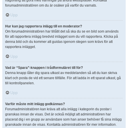
någonting att göra med varningar på andra webbplatser. Kontakta
forumadministratören om du är osäker på varför du varnats.
Upp
Hur kan jag rapportera inlägg till en moderator?
Om forumadministratören har tillåtit det så ska du se en bild som används
för att rapportera inlägg bredvid inlägget som du vill rapportera. Klicka på
denna bild och du kommer att guidas igenom stegen som krävs för att
rapportera inlägget.
Upp
Vad är “Spara”-knappen i trådformuläret till för?
Denna knapp låter dig spara utkast av meddelanden så att du kan skriva
klart och posta de vid ett senare tillfälle. För att ladda in ett sparat utkast, gå
till kontrollpanelen.
Upp
Varför måste mitt inlägg godkännas?
Forumadministratören kan kräva att alla inlägg i kategorin du postar i
granskas innan de visas. Det är också möjligt att administratören har
placerat dig i en grupp av användare som han anser behöver få sina inlägg
granskade innan de visas. Kontakta administratören för mer information.