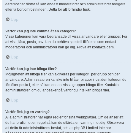
däremot har röstat så kan endast moderatorer och administratörer redigera
eller ta bort omröstningen. Detta för att förhindra fusk.
Upp
Varför kan jag inte komma åt en kategori?
Vissa kategorier kan vara begränsade till vissa användare eller grupper. För
att visa, läsa, posta, osv. kan du behöva speciell tillåtelse som endast
moderatorer och administratörer kan ge dig. Pröva att kontakta dem.
Upp
Varför kan jag inte bifoga filer?
Möjligheten att bifoga filer kan aktiveras per kategori, per grupp och per
användare. Administratören kanske inte tillåter bilagor i just den kategori du
försöker posta i, eller så kan endast vissa grupper bifoga filer. Kontakta
administratören om du är osäker på varför du inte kan bifoga filer.
Upp
Varför fick jag en varning?
Alla administratörer har egna regler för sina webbplatser. Om de anser att
du har brutit mot en regel så kan de utfärda en varning mot dig. Observera
att detta är administratörens beslut, och att phpBB Limited inte har