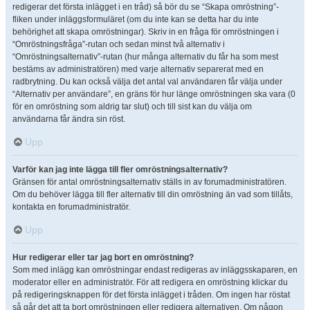
redigerar det första inlägget i en tråd) så bör du se “Skapa omröstning”-
fliken under inläggsformuläret (om du inte kan se detta har du inte
behörighet att skapa omröstningar). Skriv in en fråga för omröstningen i
“Omröstningsfråga”-rutan och sedan minst två alternativ i
“Omröstningsalternativ”-rutan (hur många alternativ du får ha som mest
bestäms av administratören) med varje alternativ separerat med en
radbrytning. Du kan också välja det antal val användaren får välja under
“Alternativ per användare”, en gräns för hur länge omröstningen ska vara (0
för en omröstning som aldrig tar slut) och till sist kan du välja om
användarna får ändra sin röst.
Upp
Varför kan jag inte lägga till fler omröstningsalternativ?
Gränsen för antal omröstningsalternativ ställs in av forumadministratören.
Om du behöver lägga till fler alternativ till din omröstning än vad som tillåts,
kontakta en forumadministratör.
Upp
Hur redigerar eller tar jag bort en omröstning?
Som med inlägg kan omröstningar endast redigeras av inläggsskaparen, en
moderator eller en administratör. För att redigera en omröstning klickar du
på redigeringsknappen för det första inlägget i tråden. Om ingen har röstat
så går det att ta bort omröstningen eller redigera alternativen. Om någon