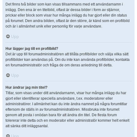
Det finns två bilder som kan visas tillsammans med ett användarnamn i
inlägg. Den ena är en titelbild, oftast är dessa bilder i form av stjärnor,
prickar eller block som visar hur många inlägg du har gjort eller din status
på forumet. Den andra bilden, oftast är den större, är känd som en profilbild
och är i allmänhet unik eller personlig för varje användare.
Upp
Hur lägger jag till en profilbild?
Det är upp till forumadministratören att tillåta profilbilder och välja vilka sätt
profilbilder kan användas på. Om du inte kan använda profilbilder, kontakta
en forumadministratör och fråga de om deras anledning till detta.
Upp
Hur ändrar jag min titel?
Titlar, som visas under ditt användarnamn, visar hur många inlägg du har
gjort eller identifierar speciella användare, t.ex. moderatorer eller
administratörer. I allmänhet kan du inte ändra namnet på några forumtitlar
eftersom de ställs in av forumadministratören. Missbruka inte forumet
genom att posta i onödan bara för att ändra din titel. De flesta forum
tolererar inte detta och en moderator eller administratör kommer helt enkelt
att sänka ditt inläggsantal.
Upp