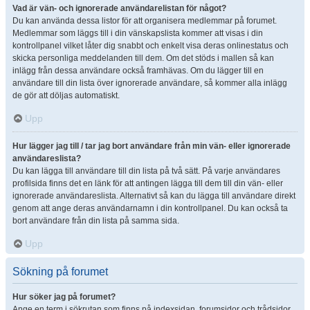
Vad är vän- och ignorerade användarelistan för något?
Du kan använda dessa listor för att organisera medlemmar på forumet.
Medlemmar som läggs till i din vänskapslista kommer att visas i din
kontrollpanel vilket låter dig snabbt och enkelt visa deras onlinestatus och
skicka personliga meddelanden till dem. Om det stöds i mallen så kan
inlägg från dessa användare också framhävas. Om du lägger till en
användare till din lista över ignorerade användare, så kommer alla inlägg
de gör att döljas automatiskt.
Upp
Hur lägger jag till / tar jag bort användare från min vän- eller ignorerade
användareslista?
Du kan lägga till användare till din lista på två sätt. På varje användares
profilsida finns det en länk för att antingen lägga till dem till din vän- eller
ignorerade användareslista. Alternativt så kan du lägga till användare direkt
genom att ange deras användarnamn i din kontrollpanel. Du kan också ta
bort användare från din lista på samma sida.
Upp
Sökning på forumet
Hur söker jag på forumet?
Ange en term i sökrutan som finns på indexsidan, forumsidor och trådsidor.