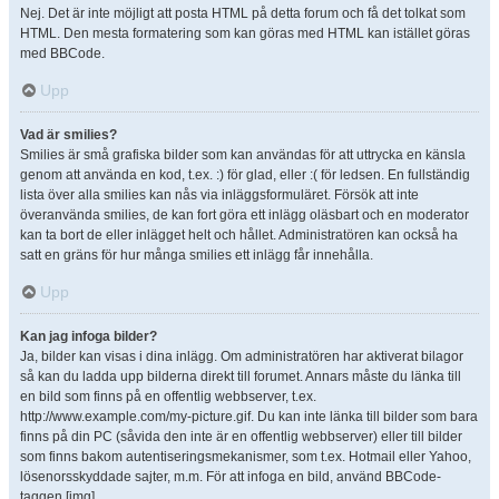
Nej. Det är inte möjligt att posta HTML på detta forum och få det tolkat som
HTML. Den mesta formatering som kan göras med HTML kan istället göras
med BBCode.
Upp
Vad är smilies?
Smilies är små grafiska bilder som kan användas för att uttrycka en känsla
genom att använda en kod, t.ex. :) för glad, eller :( för ledsen. En fullständig
lista över alla smilies kan nås via inläggsformuläret. Försök att inte
överanvända smilies, de kan fort göra ett inlägg oläsbart och en moderator
kan ta bort de eller inlägget helt och hållet. Administratören kan också ha
satt en gräns för hur många smilies ett inlägg får innehålla.
Upp
Kan jag infoga bilder?
Ja, bilder kan visas i dina inlägg. Om administratören har aktiverat bilagor
så kan du ladda upp bilderna direkt till forumet. Annars måste du länka till
en bild som finns på en offentlig webbserver, t.ex.
http://www.example.com/my-picture.gif. Du kan inte länka till bilder som bara
finns på din PC (såvida den inte är en offentlig webbserver) eller till bilder
som finns bakom autentiseringsmekanismer, som t.ex. Hotmail eller Yahoo,
lösenorsskyddade sajter, m.m. För att infoga en bild, använd BBCode-
taggen [img].