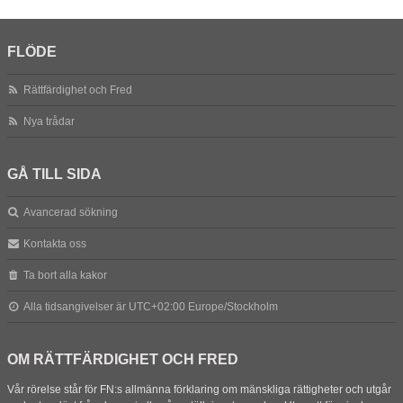
FLÖDE
Rättfärdighet och Fred
Nya trådar
GÅ TILL SIDA
Avancerad sökning
Kontakta oss
Ta bort alla kakor
Alla tidsangivelser är UTC+02:00 Europe/Stockholm
OM RÄTTFÄRDIGHET OCH FRED
Vår rörelse står för FN:s allmänna förklaring om mänskliga rättigheter och utgår