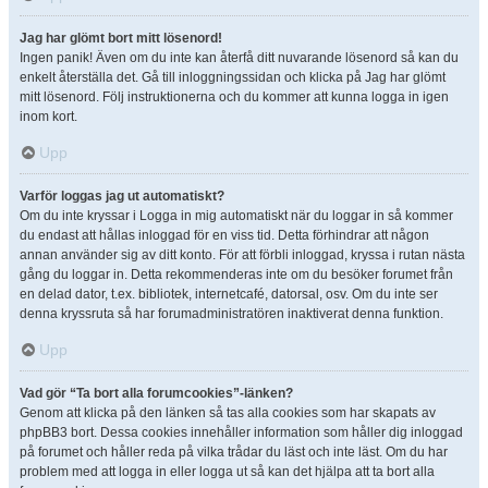
Jag har glömt bort mitt lösenord!
Ingen panik! Även om du inte kan återfå ditt nuvarande lösenord så kan du
enkelt återställa det. Gå till inloggningssidan och klicka på Jag har glömt
mitt lösenord. Följ instruktionerna och du kommer att kunna logga in igen
inom kort.
Upp
Varför loggas jag ut automatiskt?
Om du inte kryssar i Logga in mig automatiskt när du loggar in så kommer
du endast att hållas inloggad för en viss tid. Detta förhindrar att någon
annan använder sig av ditt konto. För att förbli inloggad, kryssa i rutan nästa
gång du loggar in. Detta rekommenderas inte om du besöker forumet från
en delad dator, t.ex. bibliotek, internetcafé, datorsal, osv. Om du inte ser
denna kryssruta så har forumadministratören inaktiverat denna funktion.
Upp
Vad gör “Ta bort alla forumcookies”-länken?
Genom att klicka på den länken så tas alla cookies som har skapats av
phpBB3 bort. Dessa cookies innehåller information som håller dig inloggad
på forumet och håller reda på vilka trådar du läst och inte läst. Om du har
problem med att logga in eller logga ut så kan det hjälpa att ta bort alla