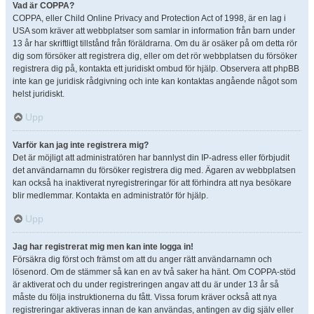
Vad är COPPA?
COPPA, eller Child Online Privacy and Protection Act of 1998, är en lag i
USA som kräver att webbplatser som samlar in information från barn under
13 år har skriftligt tillstånd från föräldrarna. Om du är osäker på om detta rör
dig som försöker att registrera dig, eller om det rör webbplatsen du försöker
registrera dig på, kontakta ett juridiskt ombud för hjälp. Observera att phpBB
inte kan ge juridisk rådgivning och inte kan kontaktas angående något som
helst juridiskt.
Upp
Varför kan jag inte registrera mig?
Det är möjligt att administratören har bannlyst din IP-adress eller förbjudit
det användarnamn du försöker registrera dig med. Ägaren av webbplatsen
kan också ha inaktiverat nyregistreringar för att förhindra att nya besökare
blir medlemmar. Kontakta en administratör för hjälp.
Upp
Jag har registrerat mig men kan inte logga in!
Försäkra dig först och främst om att du anger rätt användarnamn och
lösenord. Om de stämmer så kan en av två saker ha hänt. Om COPPA-stöd
är aktiverat och du under registreringen angav att du är under 13 år så
måste du följa instruktionerna du fått. Vissa forum kräver också att nya
registreringar aktiveras innan de kan användas, antingen av dig själv eller