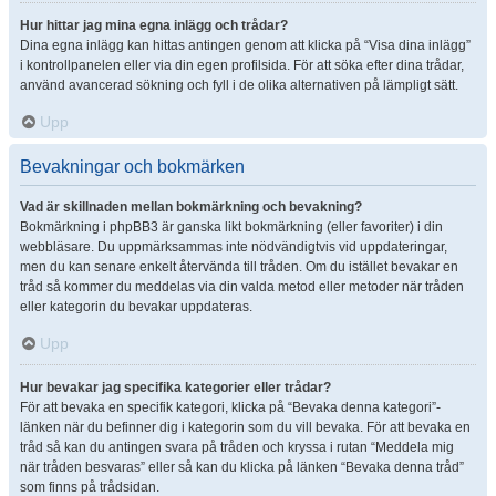
Hur hittar jag mina egna inlägg och trådar?
Dina egna inlägg kan hittas antingen genom att klicka på “Visa dina inlägg”
i kontrollpanelen eller via din egen profilsida. För att söka efter dina trådar,
använd avancerad sökning och fyll i de olika alternativen på lämpligt sätt.
Upp
Bevakningar och bokmärken
Vad är skillnaden mellan bokmärkning och bevakning?
Bokmärkning i phpBB3 är ganska likt bokmärkning (eller favoriter) i din
webbläsare. Du uppmärksammas inte nödvändigtvis vid uppdateringar,
men du kan senare enkelt återvända till tråden. Om du istället bevakar en
tråd så kommer du meddelas via din valda metod eller metoder när tråden
eller kategorin du bevakar uppdateras.
Upp
Hur bevakar jag specifika kategorier eller trådar?
För att bevaka en specifik kategori, klicka på “Bevaka denna kategori”-
länken när du befinner dig i kategorin som du vill bevaka. För att bevaka en
tråd så kan du antingen svara på tråden och kryssa i rutan “Meddela mig
när tråden besvaras” eller så kan du klicka på länken “Bevaka denna tråd”
som finns på trådsidan.