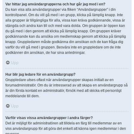
Var hittar jag användargrupperna och hur går jag med i en?
Du kan visa alla användargrupper via fliken “Användargrupper” i din
kontrollpanel. Om du vill gå med i en grupp, klicka på lämplig knapp. Inte
alla grupper är tillgängliga för alla, vissa kan kräva godkännande, vissa är
stängda och andra kan till och med vara dolda. Om gruppen är öppen kan
du gå med i den genom att klicka på lämplig knapp. Om gruppen kräver
godkännande kan du ansöka om medlemskap genom att klicka på lämplig
knapp. Gruppledaren måste godkänna din ansökan och de kan fråga dig
varför du vill gå med i gruppen. Besvära inte en gruppledare om de inte
godkänner din ansökan, de har sina anledningar.
Upp
Hur blir jag ledare för en användargrupp?
Gruppledare utses oftast när användargrupper skapas initialt av en
forumadministratör. Om du är intresserad av att skapa en användargrupp så
är din första kontakt en administratör, försök med att skicka ett personligt
meddelande till dem.
Upp
Varför visas vissa användargrupper i andra färger?
Det är möjligt för administratören att tilldela en färg till medlemmar av en
viss användargrupp för att göra det enkelt att känna igen medlemmar i den