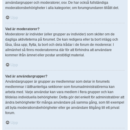
användargrupper och moderatorer, osv. De har också fullständiga
moderationsbehörigheter i alla kategorier, om forumgrundaren tillåtit det.
Upp
Vad är moderatorer?
Moderatorer är individer (eller grupper av individer) som sköter om de
dagliga aktiviteterna på forumet. De kan redigera eller ta bort inlägg och
låsa, låsa upp, flytta, ta bort och dela trådar i de forum de modererar. I
allmänhet så finns moderatorerna där för att förhindra att användare
kommer ifrån ämnet eller postar anstötligt material.
Upp
Vad är användargrupper?
Användargrupper är grupper av medlemmar som delar in forumets
medlemmar i lätthanterliga sektioner som forumadministratörerna kan
arbeta med. Varje användar kan vara medlem i flera grupper och kan
tilldelas individuella behörigheter. Detta gör det enkelt för administratörer att
ändra behörigheter för många användare på samma gång, som till exempel
att byta moderationsbehörigheter eller ge användare tillgång till ett privat
forum.
Upp