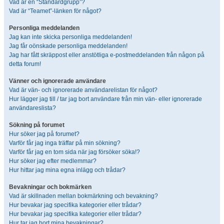
Vad är en “Standardgrupp”?
Vad är “Teamet”-länken för något?
Personliga meddelanden
Jag kan inte skicka personliga meddelanden!
Jag får oönskade personliga meddelanden!
Jag har fått skräppost eller anstötliga e-postmeddelanden från någon på
detta forum!
Vänner och ignorerade användare
Vad är vän- och ignorerade användarelistan för något?
Hur lägger jag till / tar jag bort användare från min vän- eller ignorerade
användareslista?
Sökning på forumet
Hur söker jag på forumet?
Varför får jag inga träffar på min sökning?
Varför får jag en tom sida när jag försöker söka!?
Hur söker jag efter medlemmar?
Hur hittar jag mina egna inlägg och trådar?
Bevakningar och bokmärken
Vad är skillnaden mellan bokmärkning och bevakning?
Hur bevakar jag specifika kategorier eller trådar?
Hur bevakar jag specifika kategorier eller trådar?
Hur tar jag bort mina bevakningar?